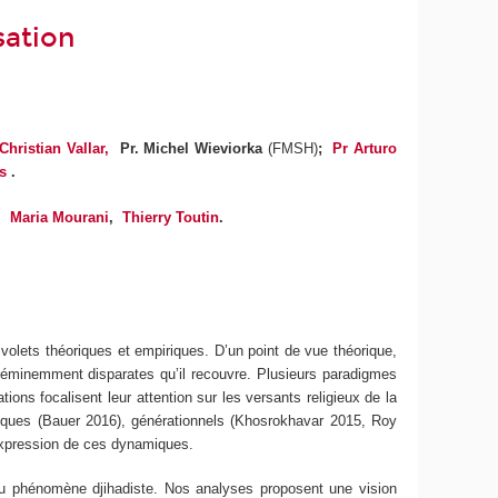
sation
 Christian Vallar,
Pr. Michel Wieviorka
(FMSH)
;
Pr Arturo
s
.
,
Maria Mourani
,
Thierry Toutin
.
olets théoriques et empiriques. D’un point de vue théorique,
és éminemment disparates qu’il recouvre. Plusieurs paradigmes
ons focalisent leur attention sur les versants religieux de la
giques (Bauer 2016), générationnels (Khosrokhavar 2015, Roy
’expression de ces dynamiques.
 du phénomène djihadiste. Nos analyses proposent une vision