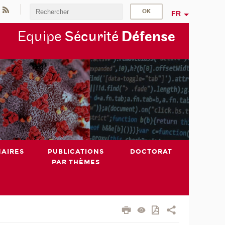
FR
Equipe
Sécurité
Défense
NAIRES
PUBLICATIONS
DOCTORAT
PAR THÈMES