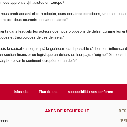
ion des apprentis djihadistes en Europe?
nous prédisposent-elles à adopter, dans certaines conditions, un ethos beaucou
 entre ces deux courants fondamentalistes?
onnements dans lesquels les acteurs que nous proposons de définir comme les 
iques et théologiques de ces derniers?
la radicalisation jusqu'à la guérison, est-il possible d'identifier l'influence 
n soutien financier ou logistique en dehors de leur pays d'origine? Si tel est l
sélytisme sur le continent européen et au-delà?
Infos site
Plan de site
Accessibilité: non conforme
AXES DE RECHERCHE
RÉS
nents
L'ES