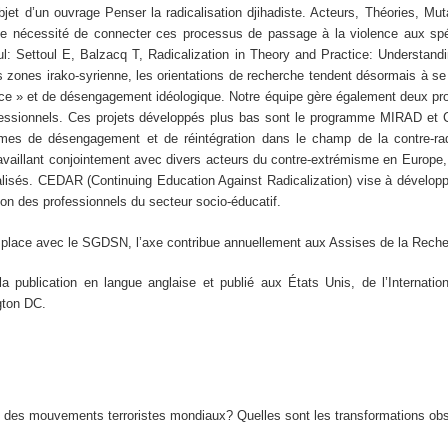
’objet d’un ouvrage Penser la radicalisation djihadiste. Acteurs, Théories,
ative nécessité de connecter ces processus de passage à la violence aux spéc
ul: Settoul E, Balzacq T, Radicalization in Theory and Practice: Understand
zones irako-syrienne, les orientations de recherche tendent désormais à se fo
ce » et de désengagement idéologique. Notre équipe gère également deux proj
fessionnels. Ces projets développés plus bas sont le programme MIRAD et
mmes de désengagement et de réintégration dans le champ de la contre-r
ravaillant conjointement avec divers acteurs du contre-extrémisme en Europe, l
calisés. CEDAR (Continuing Education Against Radicalization) vise à développe
tion des professionnels du secteur socio-éducatif.
place avec le SGDSN, l’axe contribue annuellement aux Assises de la Reche
t la publication en langue anglaise et publié aux États Unis, de l’Internat
gton DC.
 des mouvements terroristes mondiaux? Quelles sont les transformations obser