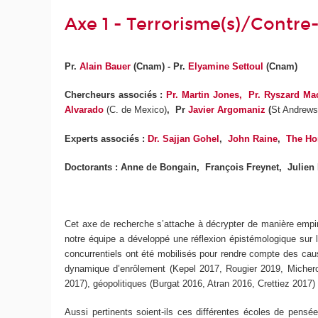
Axe 1 - Terrorisme(s)/Contre-
Pr.
Alain Bauer
(Cnam) - Pr.
Elyamine Settoul
(Cnam)
Chercheurs associés :
Pr. Martin Jones,
Pr. Ryszard Ma
Alvarado
(C. de Mexico)
, Pr
Javier Argomaniz
(
St Andrews
Experts associés :
Dr. Sajjan Gohel
,
John Raine
,
The Hon
Doctorants : Anne de Bongain, François Freynet, Julien
Cet axe de recherche s’attache à décrypter de manière empir
notre équipe a développé une réflexion épistémologique sur l
concurrentiels ont été mobilisés pour rendre compte des cause
dynamique d’enrôlement (Kepel 2017, Rougier 2019, Micheron
2017), géopolitiques (Burgat 2016, Atran 2016, Crettiez 201
Aussi pertinents soient-ils ces différentes écoles de pens