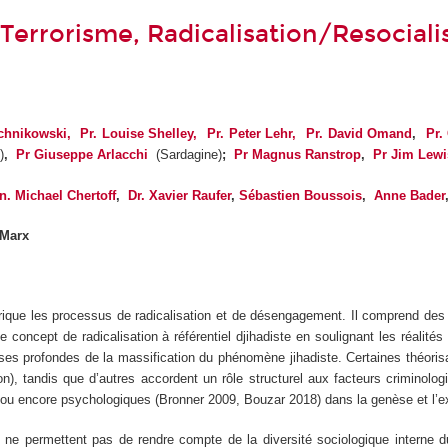
Terrorisme, Radicalisation/Resociali
chnikowski,
Pr. Louise Shelley,
Pr. Peter Lehr,
Pr. David Omand
,
Pr.
)
,
Pr Giuseppe Arlacchi
(Sardagine)
;
Pr Magnus Ranstrop
,
Pr Jim Lewi
. Michael Chertoff
,
Dr. Xavier Raufer
,
Sébastien Boussois
,
Anne Bader
 Marx
ique les processus de radicalisation et de désengagement. Il comprend des v
e concept de radicalisation à référentiel djihadiste en soulignant les réalit
s profondes de la massification du phénomène jihadiste. Certaines théorisati
), tandis que d’autres accordent un rôle structurel aux facteurs criminolo
7) ou encore psychologiques (Bronner 2009, Bouzar 2018) dans la genèse et l
ée ne permettent pas de rendre compte de la diversité sociologique interne