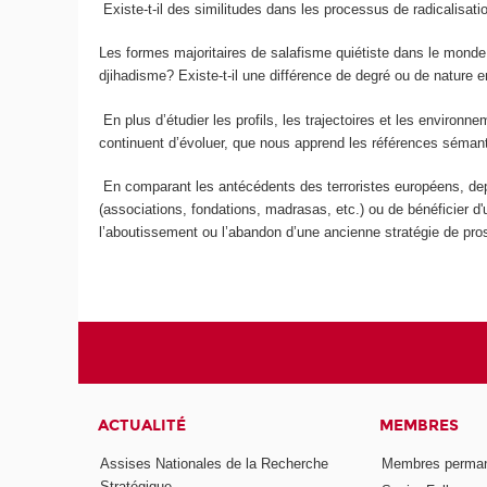
Existe-t-il des similitudes dans les processus de radicalisat
Les formes majoritaires de salafisme quiétiste dans le monde 
djihadisme? Existe-t-il une différence de degré ou de nature
En plus d’étudier les profils, les trajectoires et les envir
continuent d’évoluer, que nous apprend les références sémant
En comparant les antécédents des terroristes européens, depuis 
(associations, fondations, madrasas, etc.) ou de bénéficier d'u
l’aboutissement ou l’abandon d’une ancienne stratégie de pro
ACTUALITÉ
MEMBRES
Assises Nationales de la Recherche
Membres perma
Stratégique