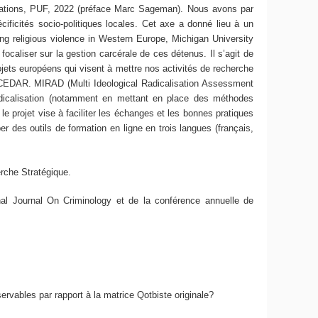
 Mutations, PUF, 2022 (préface Marc Sageman). Nous avons par
ificités socio-politiques locales. Cet axe a donné lieu à un
ing religious violence in Western Europe, Michigan University
caliser sur la gestion carcérale de ces détenus. Il s’agit de
ets européens qui visent à mettre nos activités de recherche
 CEDAR. MIRAD (Multi Ideological Radicalisation Assessment
adicalisation (notamment en mettant en place des méthodes
e projet vise à faciliter les échanges et les bonnes pratiques
r des outils de formation en ligne en trois langues (français,
rche Stratégique.
ional Journal On Criminology et de la conférence annuelle de
vables par rapport à la matrice Qotbiste originale?