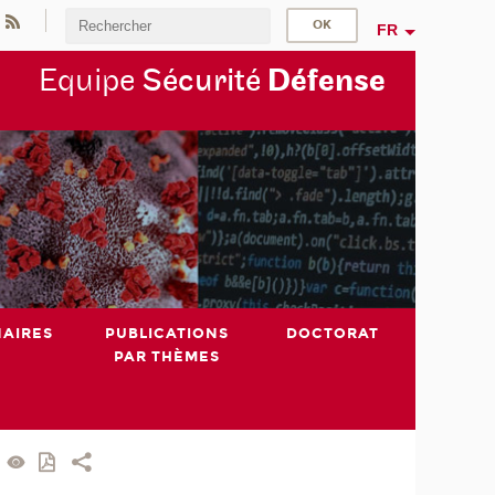
FR
Equipe
Sécurité
Défense
NAIRES
PUBLICATIONS
DOCTORAT
PAR THÈMES