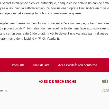
du Secret Intelligence Service britannique, chaque étude éclaire un pan de cett
e aussi bien la self-deception (l’auto-illusion) propre à l’invisibilité en missi
des légendes, et interroge la fiction comme arme de guerre.
t également menée sur l’évolution du secret à l’ère numérique, notamment av
 La protection de l’information doit se redéfinir totalement face aux nouveaux d
ns cet univers saturé [de bruit], la vérité devient une variante parmi d’autres 
grammaire de la lucidité » (P. G. Yazdani).
Infos site
Plan de site
Accessibilité: non conforme
AXES DE RECHERCHE
RÉS
nents
L'ES