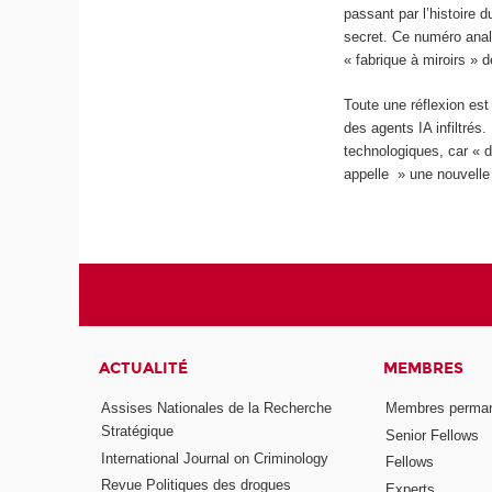
passant par l’histoire 
secret. Ce numéro analys
« fabrique à miroirs » 
Toute une réflexion es
des agents IA infiltrés.
technologiques, car « da
appelle » une nouvelle 
ACTUALITÉ
MEMBRES
Assises Nationales de la Recherche
Membres perma
Stratégique
Senior Fellows
International Journal on Criminology
Fellows
Revue Politiques des drogues
Experts