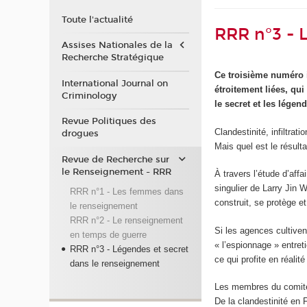
Toute l'actualité
RRR n°3 - 
Assises Nationales de la
Recherche Stratégique
Ce troisième numéro 
International Journal on
étroitement liées, qu
Criminology
le secret et les légen
Revue Politiques des
Clandestinité, infiltrat
drogues
Mais quel est le résulta
Revue de Recherche sur
le Renseignement - RRR
À travers l’étude d’aff
singulier de Larry Jin 
RRR n°1 - Les femmes dans
construit, se protège e
le renseignement
RRR n°2 - Le renseignement
Si les agences cultivent
en temps de guerre
« l’espionnage » entreti
RRR n°3 - Légendes et secret
ce qui profite en réalité
dans le renseignement
Les membres du comité é
De la clandestinité en