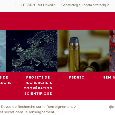
L'ESDR3C sur Linkedin
Geostrategia, l'agora stratégique
S DE
PROJETS DE
PSDR3C
SÉMI
ERCHE
RECHERCHE &
COOPÉRATION
SCIENTIFIQUE
Revue de Recherche sur le Renseignement
et secret dans le renseignement