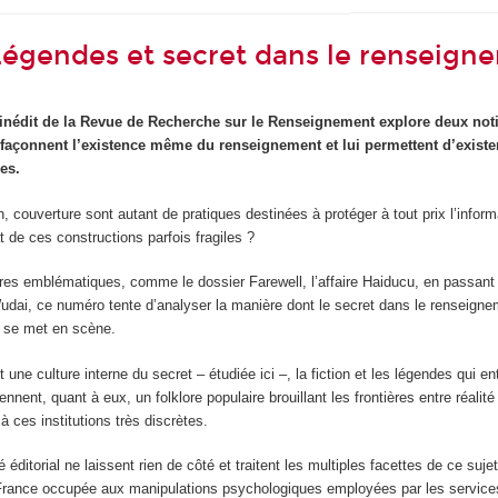
Légendes et secret dans le renseign
inédit de la Revue de Recherche sur le Renseignement explore deux not
i façonnent l’existence même du renseignement et lui permettent d’existe
des.
ion, couverture sont autant de pratiques destinées à protéger à tout prix l’infor
t de ces constructions parfois fragiles ?
aires emblématiques, comme le dossier Farewell, l’affaire Haiducu, en passant
Wudai, ce numéro tente d’analyser la manière dont le secret dans le renseign
t se met en scène.
 une culture interne du secret – étudiée ici –, la fiction et les légendes qui en
ennent, quant à eux, un folklore populaire brouillant les frontières entre réalité
 à ces institutions très discrètes.
ditorial ne laissent rien de côté et traitent les multiples facettes de ce suje
 France occupée aux manipulations psychologiques employées par les service