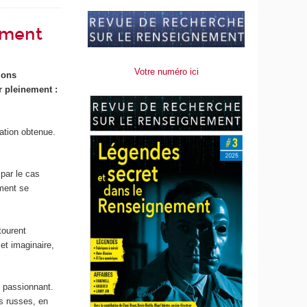
ement
Votre numéro ici
ions
r pleinement :
mation obtenue.
 par le cas
ement se
tourent
 et imaginaire,
t passionnant.
s russes, en