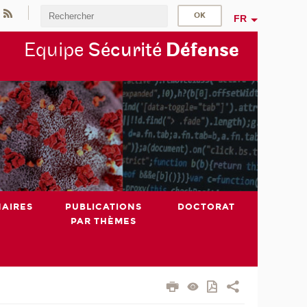
FR
Equipe
Sécurité
Défense
NAIRES
PUBLICATIONS
DOCTORAT
PAR THÈMES