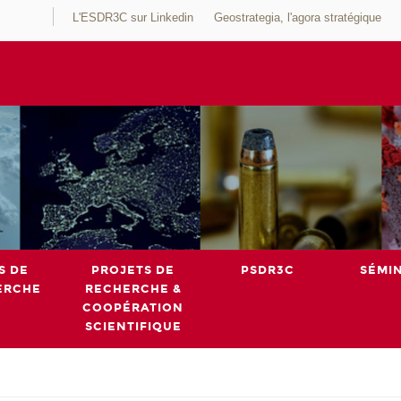
L'ESDR3C sur Linkedin
Geostrategia, l'agora stratégique
S DE
PROJETS DE
PSDR3C
SÉMI
ERCHE
RECHERCHE &
COOPÉRATION
SCIENTIFIQUE