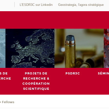
L'ESDR3C sur Linkedin
Geostrategia, l'agora stratégique
S DE
PROJETS DE
PSDR3C
SÉMI
ERCHE
RECHERCHE &
COOPÉRATION
SCIENTIFIQUE
Fellows