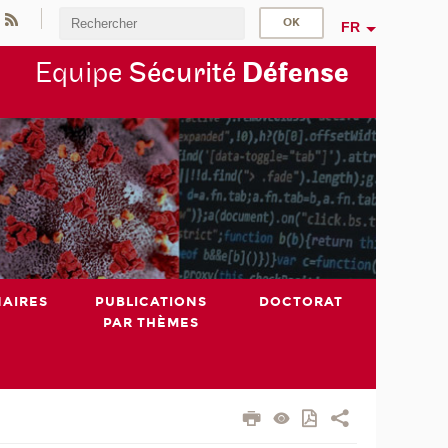
FR
Equipe
Sécurité
Défense
NAIRES
PUBLICATIONS
DOCTORAT
PAR THÈMES