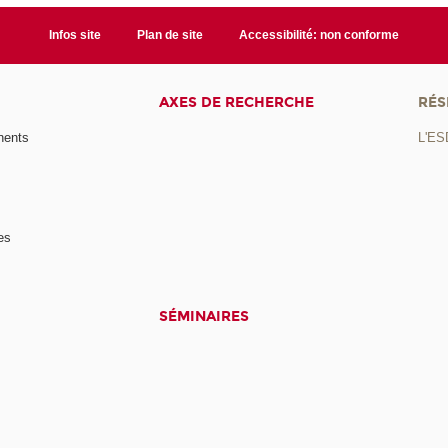
Infos site
Plan de site
Accessibilité: non conforme
AXES DE RECHERCHE
RÉS
nents
L'ES
es
SÉMINAIRES