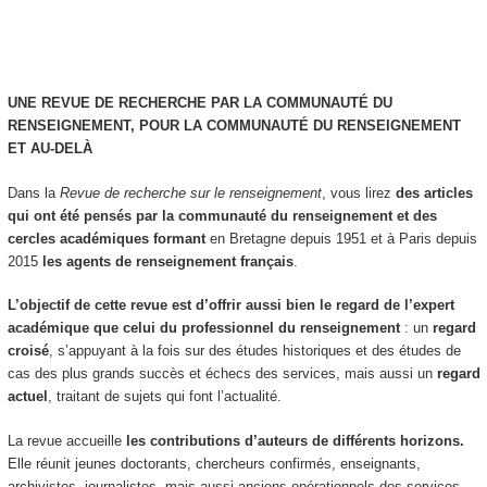
UNE
REVUE
DE
RECHERCHE
PAR
LA
COMMUNAUTÉ DU
RENSEIGNEMENT,
POUR
LA
COMMUNAUTÉ
DU
RENSEIGNEMENT
ET
AU-DELÀ
Dans la
Revue de recherche sur le renseignement
, vous lirez
des articles
qui ont été pensés par la communauté du renseignement et des
cercles académiques
formant
en Bretagne depuis 1951 et à Paris depuis
2015
les agents de
renseignement français
.
L’objectif de cette revue est d’offrir aussi bien le regard de l’expert
académique que celui du professionnel du renseignement
: un
regard
croisé
, s’appuyant à la fois sur des études historiques et des études de
cas des plus grands succès et échecs des services, mais aussi un
regard
actuel
, traitant de sujets qui font l’actualité.
La revue accueille
les contributions d’auteurs de différents horizons.
Elle réunit jeunes doctorants, chercheurs confirmés, enseignants,
archivistes, journalistes, mais aussi anciens opérationnels des services,