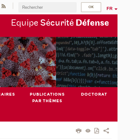
FR
Equipe
Sécurité
Défense
NAIRES
PUBLICATIONS
DOCTORAT
PAR THÈMES