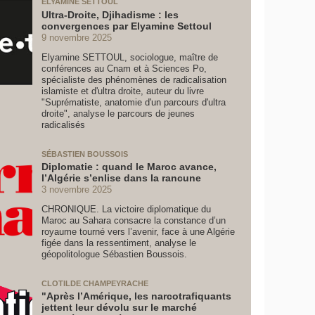
ELYAMINE SETTOUL
Ultra-Droite, Djihadisme : les
convergences par Elyamine Settoul
9 novembre 2025
Elyamine SETTOUL, sociologue, maître de
conférences au Cnam et à Sciences Po,
spécialiste des phénomènes de radicalisation
islamiste et d'ultra droite, auteur du livre
"Suprématiste, anatomie d'un parcours d'ultra
droite", analyse le parcours de jeunes
radicalisés
SÉBASTIEN BOUSSOIS
Diplomatie : quand le Maroc avance,
l’Algérie s’enlise dans la rancune
3 novembre 2025
CHRONIQUE. La victoire diplomatique du
Maroc au Sahara consacre la constance d’un
royaume tourné vers l’avenir, face à une Algérie
figée dans la ressentiment, analyse le
géopolitologue Sébastien Boussois.
CLOTILDE CHAMPEYRACHE
"Après l’Amérique, les narcotrafiquants
jettent leur dévolu sur le marché