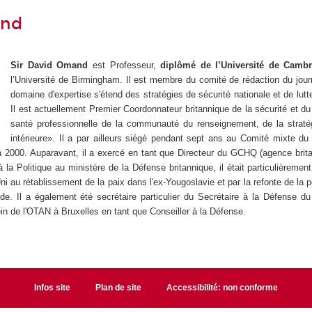
and
Sir David Omand
est Professeur,
diplômé de l’Université de Cam
l’Université de Birmingham. Il est membre du comité de rédaction du journ
domaine d'expertise s'étend des stratégies de sécurité nationale et de lutt
Il est actuellement Premier Coordonnateur britannique de la sécurité et d
santé professionnelle de la communauté du renseignement, de la stratégi
intérieure». Il a par ailleurs siégé pendant sept ans au Comité mixte d
 2000. Auparavant, il a exercé en tant que Directeur du GCHQ (agence brit
à la Politique au ministère de la Défense britannique, il était particulièremen
i au rétablissement de la paix dans l'ex-Yougoslavie et par la refonte de la p
oide. Il a également été secrétaire particulier du Secrétaire à la Défense
in de l'OTAN à Bruxelles en tant que Conseiller à la Défense.
Infos site
Plan de site
Accessibilité: non conforme