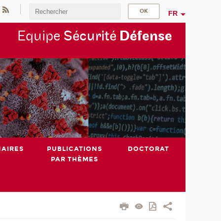
FR
Equipe
Sécurité
Défense
NAIRES
PUBLICATIONS
DOCTORAT
PAR THÈMES