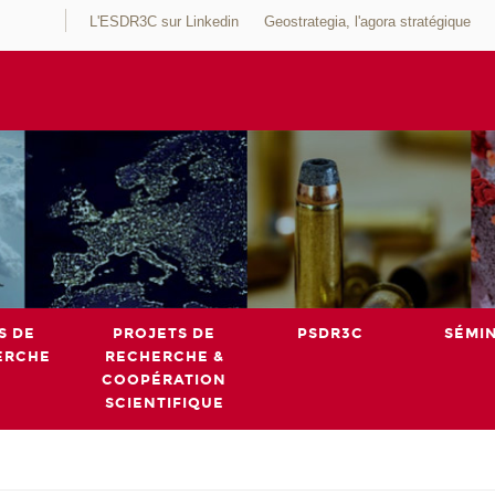
L'ESDR3C sur Linkedin
Geostrategia, l'agora stratégique
S DE
PROJETS DE
PSDR3C
SÉMI
ERCHE
RECHERCHE &
COOPÉRATION
SCIENTIFIQUE