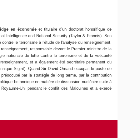
bridge en économie
et titulaire d’un doctorat honorifique de
al Intelligence and National Security (Taylor & Francis). Son
e contre le terrorisme à l'étude de l'analyse du renseignement.
u renseignement, responsable devant le Premier ministre de la
e nationale de lutte contre le terrorisme et de la «sécurité
u renseignement, et a également été secrétaire permanent du
annique Sigint). Quand Sir David Omand occupait le poste de
t préoccupé par la stratégie de long terme, par la contribution
olitique britannique en matière de dissuasion nucléaire suite à
 du Royaume-Uni pendant le conflit des Malouines et a exercé