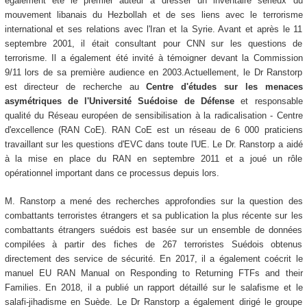
également été le premier auteur à dresser un inventaire sérieux du
mouvement libanais du Hezbollah et de ses liens avec le terrorisme
international et ses relations avec l'Iran et la Syrie. Avant et après le 11
septembre 2001, il était consultant pour CNN sur les questions de
terrorisme. Il a également été invité à témoigner devant la Commission
9/11 lors de sa première audience en 2003.Actuellement, le Dr Ranstorp
est directeur de recherche au
Centre d'études sur les menaces
asymétriques de l'Université Suédoise de Défense
et responsable
qualité du Réseau européen de sensibilisation à la radicalisation - Centre
d'excellence (RAN CoE). RAN CoE est un réseau de 6 000 praticiens
travaillant sur les questions d'EVC dans toute l'UE. Le Dr. Ranstorp a aidé
à la mise en place du RAN en septembre 2011 et a joué un rôle
opérationnel important dans ce processus depuis lors.
M. Ranstorp a mené des recherches approfondies sur la question des
combattants terroristes étrangers et sa publication la plus récente sur les
combattants étrangers suédois est basée sur un ensemble de données
compilées à partir des fiches de 267 terroristes Suédois obtenus
directement des service de sécurité. En 2017, il a également coécrit le
manuel EU RAN Manual on Responding to Returning FTFs and their
Families. En 2018, il a publié un rapport détaillé sur le salafisme et le
salafi-jihadisme en Suède. Le Dr Ranstorp a également dirigé le groupe