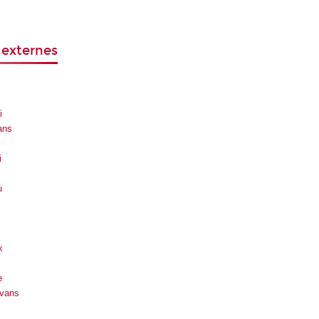
 externes
i
ans
i
u
k
e
Evans