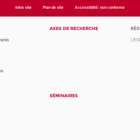
Infos site
Plan de site
Accessibilité: non conforme
AXES DE RECHERCHE
RÉS
nents
L'ES
es
SÉMINAIRES