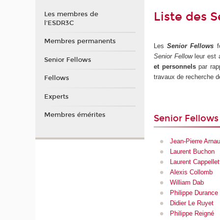
Liste des 
Les membres de
l'ESDR3C
Membres permanents
Les
Senior Fellows
fo
Senior Fellow
leur est 
Senior Fellows
et personnels
par rap
travaux de recherche 
Fellows
Experts
Membres émérites
Senior Fellow
Jean-Pierre Arna
Laurent Buchon
Laurent Cappellet
Alexis Collomb
William Dab
Philippe Durance
Didier Le Ruyet
Philippe Reigné