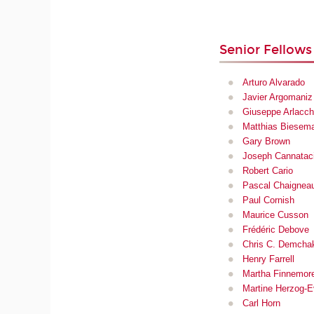
Senior Fellows
Arturo Alvarado
Javier Argomaniz
Giuseppe Arlacch
Matthias Biesem
Gary Brown
Joseph Cannatac
Robert Cario
Pascal Chaignea
Paul Cornish
Maurice Cusson
Frédéric Debove
Chris C. Demcha
Henry Farrell
Martha Finnemor
Martine Herzog-
Carl Horn