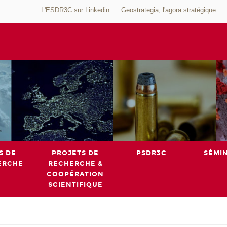
L'ESDR3C sur Linkedin
Geostrategia, l'agora stratégique
S DE
PROJETS DE
PSDR3C
SÉMI
ERCHE
RECHERCHE &
COOPÉRATION
SCIENTIFIQUE