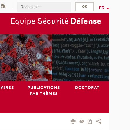
FR
Equipe
Sécurité
Défense
NAIRES
PUBLICATIONS
DOCTORAT
PAR THÈMES