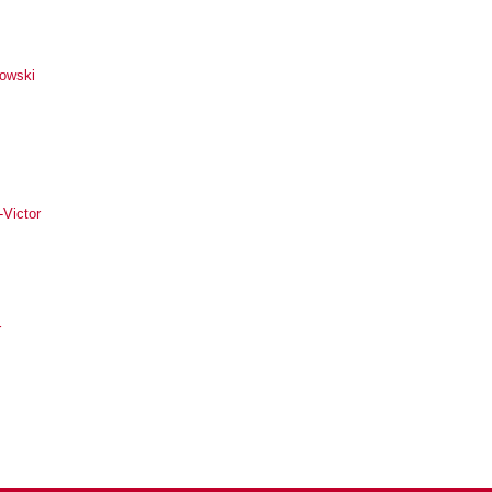
owski
-Victor
r