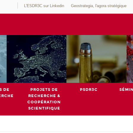
L'ESDR3C sur Linkedin
Geostrategia, l'agora stratégique
S DE
PROJETS DE
PSDR3C
SÉMI
ERCHE
RECHERCHE &
COOPÉRATION
SCIENTIFIQUE