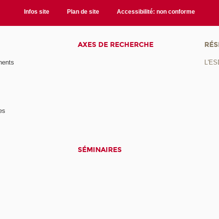
Infos site
Plan de site
Accessibilité: non conforme
AXES DE RECHERCHE
RÉS
nents
L'ES
es
SÉMINAIRES