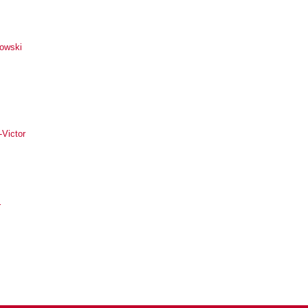
owski
-Victor
r