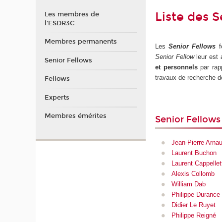
Liste des 
Les membres de
l'ESDR3C
Membres permanents
Les
Senior Fellows
fo
Senior Fellow
leur est 
Senior Fellows
et personnels
par rap
travaux de recherche 
Fellows
Experts
Membres émérites
Senior Fellow
Jean-Pierre Arna
Laurent Buchon
Laurent Cappellet
Alexis Collomb
William Dab
Philippe Durance
Didier Le Ruyet
Philippe Reigné