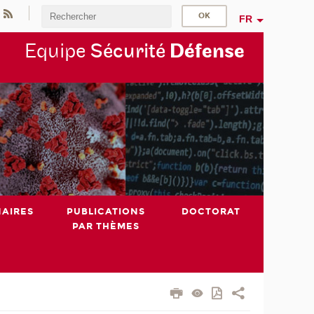
FR
Equipe
Sécurité
Défense
NAIRES
PUBLICATIONS
DOCTORAT
PAR THÈMES