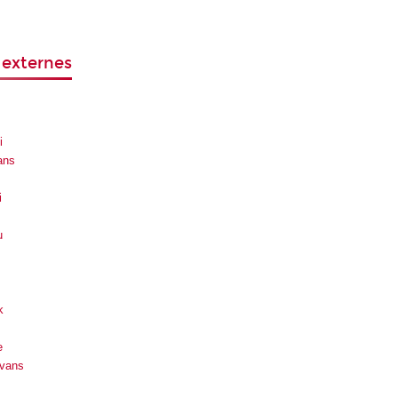
 externes
i
ans
i
u
k
e
Evans