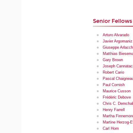
Senior Fellows
Arturo Alvarado
Javier Argomaniz
Giuseppe Arlacch
Matthias Biesem
Gary Brown
Joseph Cannatac
Robert Cario
Pascal Chaignea
Paul Cornish
Maurice Cusson
Frédéric Debove
Chris C. Demcha
Henry Farrell
Martha Finnemor
Martine Herzog-
Carl Horn