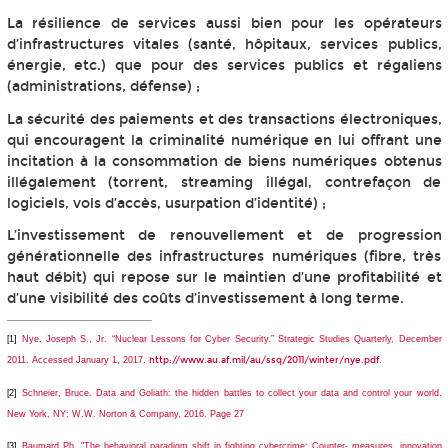
La résilience de services aussi bien pour les opérateurs
d’infrastructures vitales (santé, hôpitaux, services publics,
énergie, etc.) que pour des services publics et régaliens
(administrations, défense) ;
La sécurité des paiements et des transactions électroniques,
qui encouragent la criminalité numérique en lui offrant une
incitation à la consommation de biens numériques obtenus
illégalement (torrent, streaming illégal, contrefaçon de
logiciels, vols d’accès, usurpation d’identité) ;
L’investissement de renouvellement et de progression
générationnelle des infrastructures numériques (fibre, très
haut débit) qui repose sur le maintien d’une profitabilité et
d’une visibilité des coûts d’investissement à long terme.
[1]
Nye, Joseph S., Jr. “Nuclear Lessons for Cyber Security.”
Strategic Studies Quarterly
, December
2011. Accessed January 1, 2017.
http://www.au.af.mil/au/ssq/2011/winter/nye.pdf
.
[2]
Schneier, Bruce. Data and Goliath: the hidden battles to collect your data and control your world.
New York, NY: W.W. Norton & Company, 2016. Page 27
[3]
Baumard Ph. "The behavioral paradigm shift in fighting cybercrime: Counter- measures, innovation