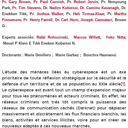
Pr. Gary Brown
,
Pr. Paul Cornish
,
Pr. Robert Jervis
, Pr. Nonyoung
Park,
Pr. Tim Stevens
,
Dr. Nadim Kobeissi,
Dr. Camino Kavanagh
, Dr.
Enekken Tikk,
Pr. Joshua Walker
, Pr.
Heli Tirmaa-Klaar
, Pr.
Martha
Finnemore
, Pr.
Henry Farrell
,
Dr. Carl Horn
,
Joseph Cannataci
, Brown
G
.
Experts associés:
Rafal Rohozinski
,
Marcus Willett,
Yoko Nitta
;
Meuel P Klein E Tikk Eneken Kobeissi N.
Doctorants : Marie Devillers ; Marie Garbez ; Bouchra Hasnaoui.
L'étude des menaces liées au cyberespace est un axe
prioritaire de toute réflexion stratégique sur la sécurité et la
défense d'un territoire et de sa population au XXIe siècle
[1]
.
Le cyberespace est avant tout un champ d'expansion majeur
pour tous les phénomènes et acteurs criminels. En effet, les
réseaux criminels ont très tôt compris la puissance des
réseaux de communication cachés (Darknet) pour déplacer
massivement et discrètement les flux financiers blanchis, les
biens, activités et services illicites, voire pour en créer de
nouveaux adaptés à ces nouveaux marchés.