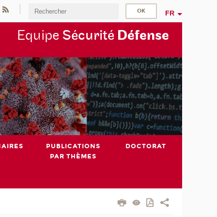
FR
Equipe
Sécurité
Défense
NAIRES
PUBLICATIONS
DOCTORAT
PAR THÈMES