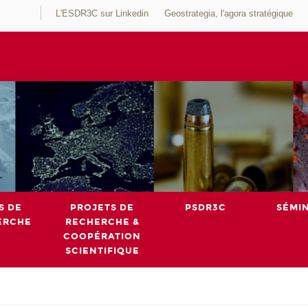
L'ESDR3C sur Linkedin
Geostrategia, l'agora stratégique
S DE
PROJETS DE
PSDR3C
SÉMI
ERCHE
RECHERCHE &
COOPÉRATION
SCIENTIFIQUE