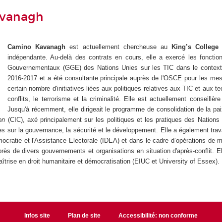
vanagh
Camino Kavanagh
est actuellement chercheuse au
King’s College
indépendante. Au-delà des contrats en cours, elle a exercé les fonctio
Gouvernementaux (GGE) des Nations Unies sur les TIC dans le contexte d
2016-2017 et a été consultante principale auprès de l'OSCE pour les mesur
certain nombre d'initiatives liées aux politiques relatives aux TIC et aux 
conflits, le terrorisme et la criminalité. Elle est actuellement conseillè
Jusqu'à récemment, elle dirigeait le programme de consolidation de la pai
on
(CIC), axé principalement sur les politiques et les pratiques des Nations 
s sur la gouvernance, la sécurité et le développement. Elle a également trav
émocratie et l'Assistance Electorale (IDEA) et dans le cadre d’opérations de
près de divers gouvernements et organisations en situation d'après-conflit. El
îtrise en droit humanitaire et démocratisation (EIUC et University of Essex).
Infos site
Plan de site
Accessibilité: non conforme