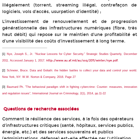
illégalement (torrent, streaming illégal, contrefaçon de
logiciels, vols d’accès, usurpation d’identité) ;
L’investissement de renouvellement et de progression
générationnelle des infrastructures numériques (fibre, très
haut débit) qui repose sur le maintien d’une profitabilité et
d’une visibilité des coûts d’investissement à long terme.
[1]
Nye, Joseph S., Jr. “Nuclear Lessons for Cyber Security.”
Strategic Studies Quarterly
, December
2011. Accessed January 1, 2017.
http://www.au.af.mil/au/ssq/2011/winter/nye.pdf
.
[2]
Schneier, Bruce. Data and Goliath: the hidden battles to collect your data and control your world.
New York, NY: W.W. Norton & Company, 2016. Page 27
[3]
Baumard Ph. "The behavioral paradigm shift in fighting cybercrime: Counter- measures, innovation
and regulation issues",
International Journal on Criminology
, 2(1), 2014, pp.11-22
Questions de recherche associées
Comment la résilience des services, à la fois des opérateurs
d'infrastructures critiques (santé, hôpitaux, services publics,
énergie, etc.) et des services souverains et publics
(administrations, défense) est-elle affectée par l'utilisation