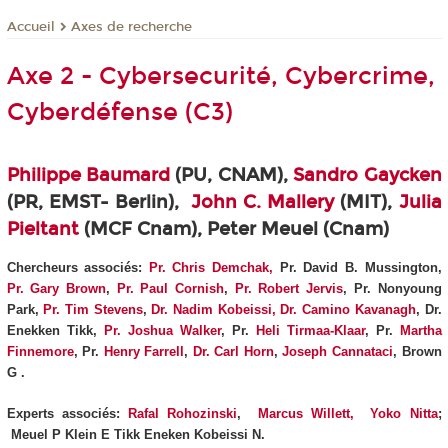
Axes de recherche
Accueil
Axe 2 - Cybersecurité, Cybercrime,
Cyberdéfense (C3)
Philippe Baumard
(PU, CNAM),
Sandro Gaycken
(PR, EMST- Berlin),
John C. Mallery
(MIT),
Julia
Pieltant
(MCF Cnam), Peter Meuel (Cnam)
Chercheurs associés:
Pr.
Chris Demchak,
Pr. David B. Mussington,
Pr. Gary Brown
,
Pr. Paul Cornish
,
Pr. Robert Jervis
, Pr. Nonyoung
Park,
Pr. Tim Stevens
,
Dr. Nadim Kobeissi,
Dr. Camino Kavanagh
, Dr.
Enekken Tikk,
Pr. Joshua Walker
, Pr.
Heli Tirmaa-Klaar
, Pr.
Martha
Finnemore
, Pr.
Henry Farrell
,
Dr. Carl Horn
,
Joseph Cannataci
, Brown
G
.
Experts associés:
Rafal Rohozinski
,
Marcus Willett,
Yoko Nitta
;
Meuel P Klein E Tikk Eneken Kobeissi N.