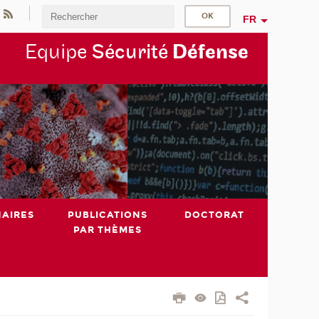
FR
Equipe
Sécurité
Défense
NAIRES
PUBLICATIONS
DOCTORAT
PAR THÈMES