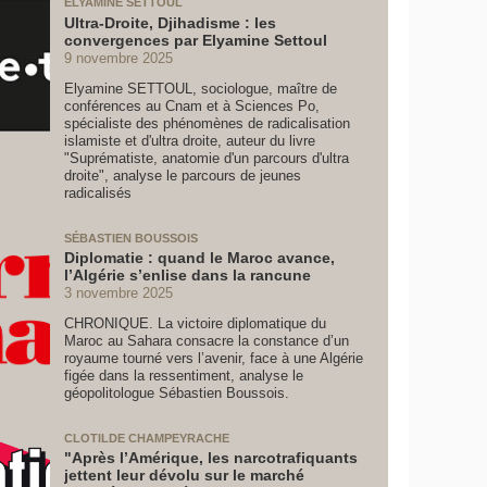
ELYAMINE SETTOUL
Ultra-Droite, Djihadisme : les
convergences par Elyamine Settoul
9 novembre 2025
Elyamine SETTOUL, sociologue, maître de
conférences au Cnam et à Sciences Po,
spécialiste des phénomènes de radicalisation
islamiste et d'ultra droite, auteur du livre
"Suprématiste, anatomie d'un parcours d'ultra
droite", analyse le parcours de jeunes
radicalisés
SÉBASTIEN BOUSSOIS
Diplomatie : quand le Maroc avance,
l’Algérie s’enlise dans la rancune
3 novembre 2025
CHRONIQUE. La victoire diplomatique du
Maroc au Sahara consacre la constance d’un
royaume tourné vers l’avenir, face à une Algérie
figée dans la ressentiment, analyse le
géopolitologue Sébastien Boussois.
CLOTILDE CHAMPEYRACHE
"Après l’Amérique, les narcotrafiquants
jettent leur dévolu sur le marché