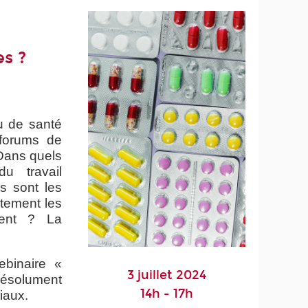
es ?
u de santé
 forums de
Dans quels
u travail
s sont les
ctement les
sent ? La
binaire «
3 juillet 2024
résolument
14h - 17h
iaux.