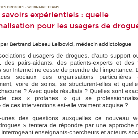
 DES DROGUES - WEBINAIRE TEAMS
 savoirs expérientiels : quelle
nalisation pour les usagers de drogu
par Bertrand Lebeau Leibovici, médecin addictologue
sociations d’usagers de drogues, d’auto support o
 des pairs-aidants, des patients-experts et des
sur Internet ne cesse de prendre de l’importance. 
ces sociaux ces organisations particulières d
nt, voire de soins, se structurent-elles et quelle
 chacune ? Avec quels résultats ? Quelles sont exa
de ces « profanes » qui se professionnali
de ces interventions est-elle vraiment acquise ?
s-unes des questions auxquelles ce nouveau we
 drogues » tentera de répondre par une approche 
en interrogeant enseignants-chercheurs et acteurs soc