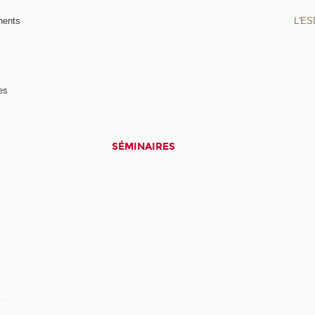
nents
L'ES
es
SÉMINAIRES