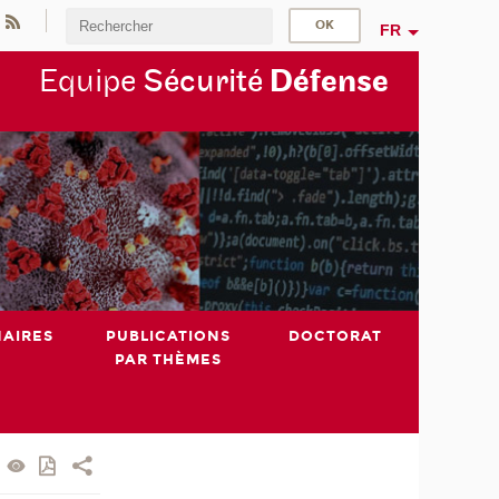
FR
Equipe
Sécurité
Défense
NAIRES
PUBLICATIONS
DOCTORAT
PAR THÈMES