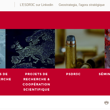
L'ESDR3C sur Linkedin
Geostrategia, l'agora stratégique
S DE
PROJETS DE
PSDR3C
SÉMI
ERCHE
RECHERCHE &
COOPÉRATION
SCIENTIFIQUE