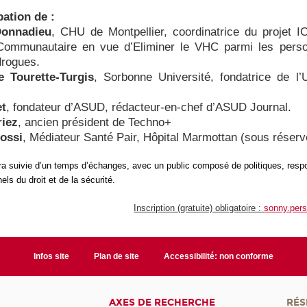
pation de :
Donnadieu
, CHU de Montpellier, coordinatrice du projet 
 Communautaire en vue d’Eliminer le VHC parmi les pers
drogues.
e Tourette-Turgis
, Sorbonne Université, fondatrice de l’U
et
, fondateur d’ASUD, rédacteur-en-chef d’
ASUD Journal
.
riez
, ancien président de Techno+
ossi
, Médiateur Santé Pair, Hôpital Marmottan (sous réserv
ra suivie d’un temps d’échanges, avec un public composé de politiques, res
els du droit et de la sécurité.
Inscription (gratuite) obligatoire :
sonny.per
Infos site
Plan de site
Accessibilité: non conforme
AXES DE RECHERCHE
RÉS