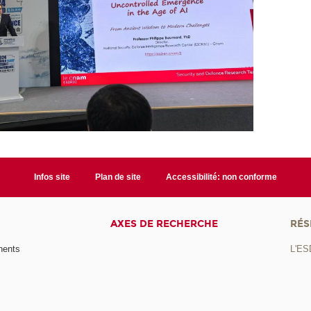
Infos site
Plan de site
Accessibilité: non conforme
AXES DE RECHERCHE
RÉS
nents
L'ES