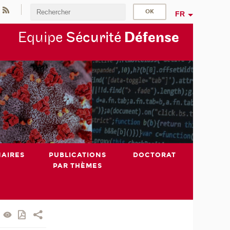
FR
Equipe
Sécurité
Défense
NAIRES
PUBLICATIONS
DOCTORAT
PAR THÈMES