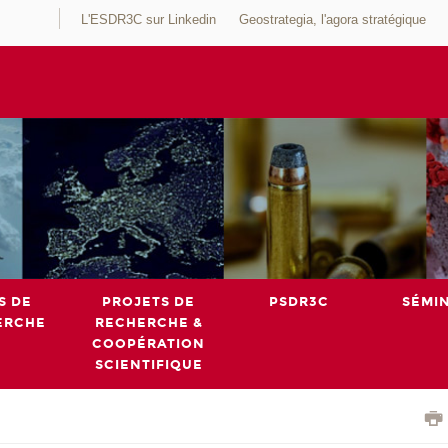
L'ESDR3C sur Linkedin
Geostrategia, l'agora stratégique
S DE
PROJETS DE
PSDR3C
SÉMI
ERCHE
RECHERCHE &
COOPÉRATION
SCIENTIFIQUE