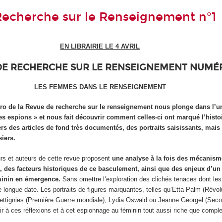
echerche sur le Renseignement n°1
EN LIBRAIRIE LE 4 AVRIL
DE RECHERCHE SUR LE RENSEIGNEMENT NUMÉR
LES FEMMES DANS LE RENSEIGNEMENT
ro de la Revue de recherche sur le renseignement nous plonge dans l’u
s espions » et nous fait découvrir comment celles-ci ont
marqué l’histo
rs des articles de fond
très documentés, des portraits saisissants, mais
iers.
urs et auteurs de cette revue proposent
une analyse à la fois des mécanism
n, des
facteurs historiques de ce basculement, ainsi que des enjeux
d’un
minin en émergence.
Sans omettre l’exploration des clichés tenaces dont l
de longue date. Les portraits de figures marquantes, telles qu’Etta Palm (Révol
Bettignies (Première Guerre mondiale), Lydia Oswald ou Jeanne Georgel (Sec
r à ces réflexions et à cet espionnage au féminin tout aussi riche que compl