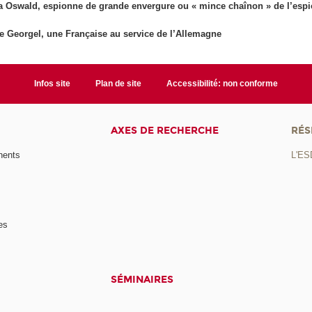
a Oswald, espionne de grande envergure ou « mince chaînon » de l’esp
e Georgel, une Française au service de l’Allemagne
Infos site
Plan de site
Accessibilité: non conforme
AXES DE RECHERCHE
RÉS
nents
L'ES
es
SÉMINAIRES