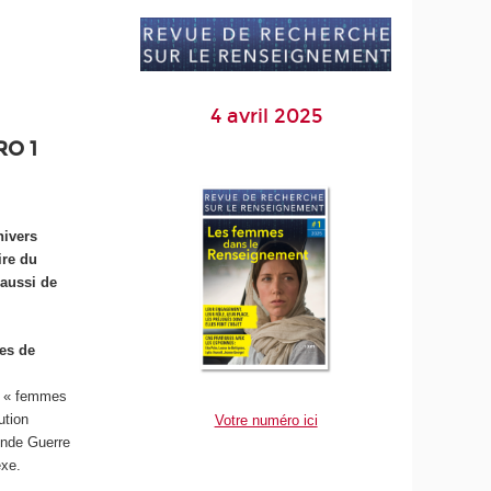
4 avril 2025
O 1
nivers
ire du
 aussi de
es de
es « femmes
ution
Votre numéro ici
onde Guerre
exe.