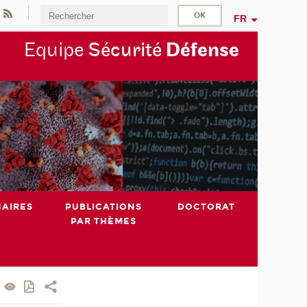
FR
Equipe
Sécurité
Défense
NAIRES
PUBLICATIONS
DOCTORAT
PAR THÈMES