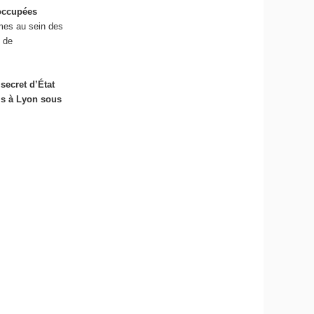
 occupées
mes au sein des
 de
u
secret d’État
is à Lyon sous