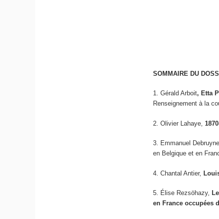
SOMMAIRE DU DOSS
1. Gérald Arboit
,
Etta 
Renseignement à la cou
2. Olivier Lahaye,
1870
3. Emmanuel Debruyn
en Belgique et en Fra
4. Chantal Antier,
Loui
5. Élise Rezsöhazy,
Le
en France occupées d