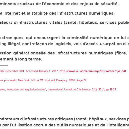
minants cruciaux de l’économie et des enjeux de sécurité :
à Internet et la stabilité des infrastructures numériques ;
ateurs d’infrastructures vitales (santé, hôpitaux, services publi
ectroniques, qui encouragent la criminalité numérique en lui 
 illégal, contrefaçon de logiciels, vols d’accès, usurpation d’id
sion générationnelle des infrastructures numériques (fibre, 
issement à long terme.
erly
, December 2011. Accessed January 1, 2017.
http://www.au.af.mil/au/ssq/2011/winter/nye.pdf
.
control your world. New York, NY: W.W. Norton & Company, 2016. Page 27
ures, innovation and regulation issues",
International Journal on Criminology
, 2(1), 2014, pp.11-22
érateurs d'infrastructures critiques (santé, hôpitaux, services p
 par l'utilisation accrue des outils numériques et de l'intelligen