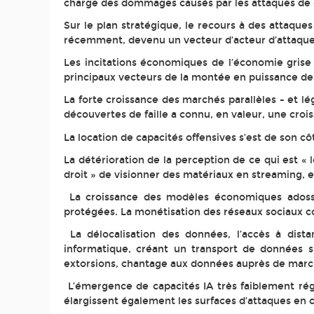
charge des dommages causés par les attaques de gr
Sur le plan stratégique, le recours à des attaque
récemment, devenu un vecteur d’acteur d’attaque t
Les incitations économiques de l’économie grise
principaux vecteurs de la montée en puissance de
La forte croissance des marchés parallèles - et l
découvertes de faille a connu, en valeur, une croi
La location de capacités offensives s’est de son cô
La détérioration de la perception de ce qui est «
droit » de visionner des matériaux en streaming, et
La croissance des modèles économiques adossé
protégées. La monétisation des réseaux sociaux const
La délocalisation des données, l’accès à dista
informatique, créant un transport de données sus
extorsions, chantage aux données auprès de marc
L’émergence de capacités IA très faiblement rég
élargissent également les surfaces d’attaques en c