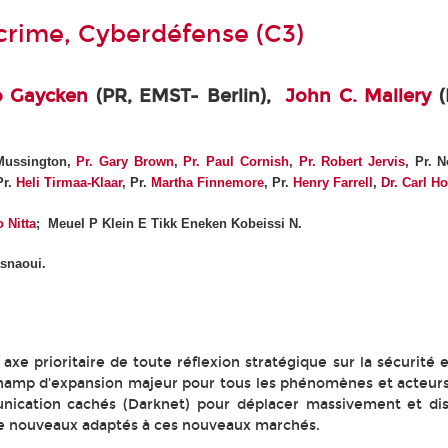
crime, Cyberdéfense (C3)
o Gaycken
(PR, EMST- Berlin),
John C. Mallery
(
Mussington,
Pr. Gary Brown
,
Pr. Paul Cornish
,
Pr. Robert Jervis
, Pr. 
Pr.
Heli Tirmaa-Klaar
, Pr.
Martha Finnemore
, Pr.
Henry Farrell
,
Dr. Carl H
 Nitta
; Meuel P Klein E Tikk Eneken Kobeissi N.
asnaoui.
e prioritaire de toute réflexion stratégique sur la sécurité e
hamp d'expansion majeur pour tous les phénomènes et acteurs c
cation cachés (Darknet) pour déplacer massivement et discr
er de nouveaux adaptés à ces nouveaux marchés.