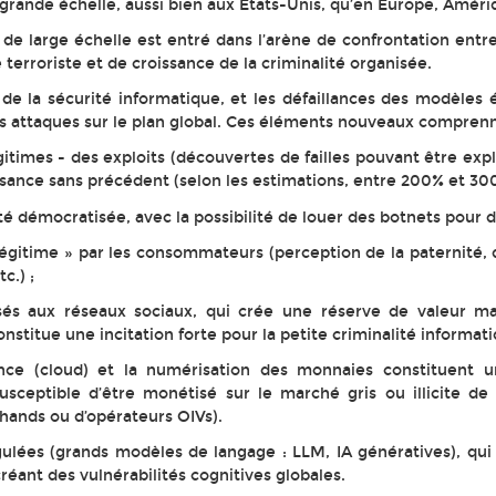
ande échelle, aussi bien aux Etats-Unis, qu’en Europe, Amériq
s de large échelle est entré dans l’arène de confrontation entr
erroriste et de croissance de la criminalité organisée.
 de la sécurité informatique, et les défaillances des modèles
s attaques sur le plan global. Ces éléments nouveaux comprenn
égitimes - des exploits (découvertes de failles pouvant être e
ssance sans précédent (selon les estimations, entre 200% et 300
té démocratisée, avec la possibilité de louer des botnets pour d
 légitime » par les consommateurs (perception de la paternité, 
c.) ;
s aux réseaux sociaux, qui crée une réserve de valeur mar
itue une incitation forte pour la petite criminalité informatique
nce (cloud) et la numérisation des monnaies constituent u
ceptible d’être monétisé sur le marché gris ou illicite de l
hands ou d’opérateurs OIVs).
ulées (grands modèles de langage : LLM, IA génératives), qui 
réant des vulnérabilités cognitives globales.