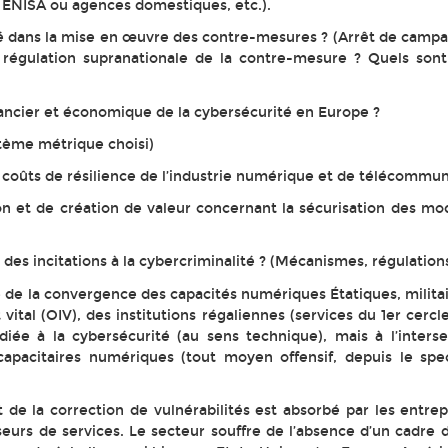
 ENISA ou agences domestiques, etc.).
éré dans la mise en œuvre des contre-mesures ? (Arrêt de campa
régulation supranationale de la contre-mesure ? Quels sont
nancier et économique de la cybersécurité en Europe ?
tème métrique choisi)
s coûts de résilience de l’industrie numérique et de télécommu
ion et de création de valeur concernant la sécurisation des 
es incitations à la cybercriminalité ? (Mécanismes, régulations,
 de la convergence des capacités numériques Étatiques, militair
 vital (OIV), des institutions régaliennes (services du 1er cercl
diée à la cybersécurité (au sens technique), mais à l’interse
pacitaires numériques (tout moyen offensif, depuis le spec
 de la correction de vulnérabilités est absorbé par les entrep
urs de services. Le secteur souffre de l’absence d’un cadre d