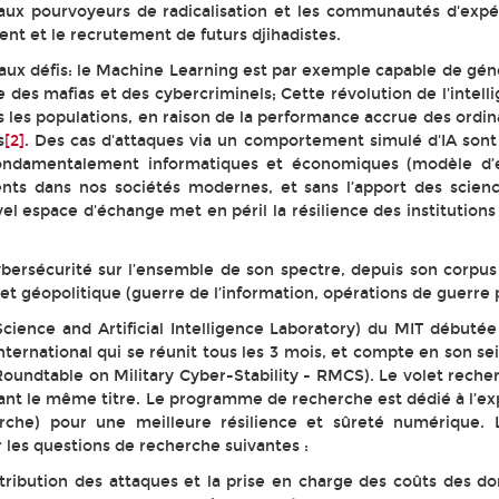
paux pourvoyeurs de radicalisation et les communautés d'ex
ent et le recrutement de futurs djihadistes.
aux défis: le Machine Learning est par exemple capable de gé
des mafias et des cybercriminels; Cette révolution de l'intellige
les populations, en raison de la performance accrue des ordina
s
[2]
. Des cas d'attaques via un comportement simulé d'IA sont 
fondamentalement informatiques et économiques (modèle d’
ents dans nos sociétés modernes, et sans l’apport des scien
l espace d'échange met en péril la résilience des institutions
bersécurité sur l’ensemble de son spectre, depuis son corpus 
) et géopolitique (guerre de l’information, opérations de guerr
ience and Artificial Intelligence Laboratory) du MIT débutée
ernational qui se réunit tous les 3 mois, et compte en son sein
e (Roundtable on Military Cyber-Stability - RMCS). Le volet rech
nt le même titre. Le programme de recherche est dédié à l’ex
herche) pour une meilleure résilience et sûreté numérique. L
 les questions de recherche suivantes :
ttribution des attaques et la prise en charge des coûts des 