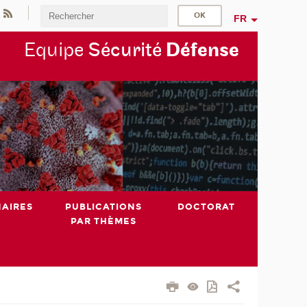
FR
Equipe
Sécurité
Défense
NAIRES
PUBLICATIONS
DOCTORAT
PAR THÈMES