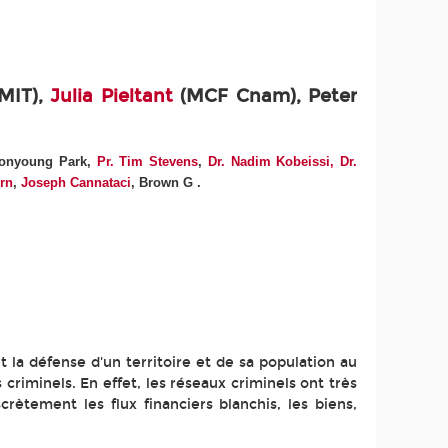
MIT),
Julia Pieltant
(MCF Cnam), Peter
Nonyoung Park,
Pr. Tim Stevens
,
Dr. Nadim Kobeissi,
Dr.
orn
,
Joseph Cannataci
, Brown G
.
t la défense d'un territoire et de sa population au
riminels. En effet, les réseaux criminels ont très
ètement les flux financiers blanchis, les biens,