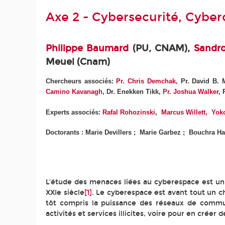
Axe 2 - Cybersecurité, Cyber
Philippe Baumard
(PU, CNAM),
Sandr
Meuel (Cnam)
Chercheurs associés:
Pr.
Chris Demchak,
Pr. David B. 
Camino Kavanagh
, Dr. Enekken Tikk,
Pr. Joshua Walker
, 
Experts associés:
Rafal Rohozinski
,
Marcus Willett,
Yoko
Doctorants : Marie Devillers ; Marie Garbez ; Bouchra H
L'étude des menaces liées au cyberespace est un ax
XXIe siècle
[1]
. Le cyberespace est avant tout un c
tôt compris la puissance des réseaux de communi
activités et services illicites, voire pour en cré