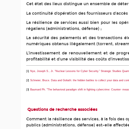
Cet état des lieux distingue un ensemble de déter
La continuité d’opération des fournisseurs d’accès 
La résilience de services aussi bien pour les opér
régaliens (administrations, défense) ;
La sécurité des paiements et des transactions él
numériques obtenus illégalement (torrent, streaming
L’investissement de renouvellement et de progres
profitabilité et d’une visibilité des coûts d’invest
[1]
Nye, Joseph S., Jr. “Nuclear Lessons for Cyber Security.”
Strategic Studies Quart
[2]
Schneier, Bruce. Data and Goliath: the hidden battles to collect your data and 
[3]
Baumard Ph. "The behavioral paradigm shift in fighting cybercrime: Counter- meas
Questions de recherche associées
Comment la résilience des services, à la fois des op
publics (administrations, défense) est-elle affectée