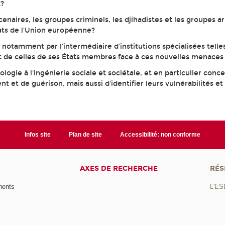
E?
enaires, les groupes criminels, les djihadistes et les groupes 
ats de l'Union européenne?
 notamment par l'intermédiaire d'institutions spécialisées tell
 et de celles de ses États membres face à ces nouvelles menace
logie à l'ingénierie sociale et sociétale, et en particulier con
nt et de guérison, mais aussi d'identifier leurs vulnérabilités 
Infos site
Plan de site
Accessibilité: non conforme
AXES DE RECHERCHE
RÉS
nents
L'ES