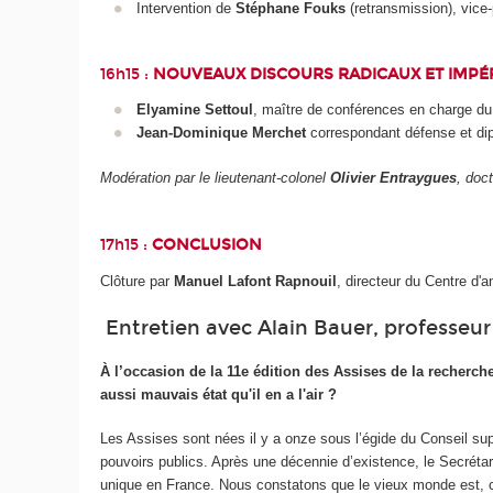
Intervention de
Stéphane Fouks
(retransmission), vice
16h15 :
NOUVEAUX DISCOURS RADICAUX ET IMPÉR
Elyamine Settoul
, maître de conférences en charge du 
Jean-Dominique Merchet
correspondant défense et dip
Modération par le lieutenant-colonel
Olivier Entraygues
, doc
17h15 :
CONCLUSION
Clôture par
Manuel Lafont Rapnouil
, directeur du Centre d'an
Entretien avec Alain Bauer, professeur 
À l’occasion de la 11e édition des Assises de la recherch
aussi mauvais état qu'il en a l'air ?
Les Assises sont nées il y a onze sous l’égide du Conseil supé
pouvoirs publics. Après une décennie d’existence, le Secrétari
unique en France. Nous constatons que le vieux monde est, co