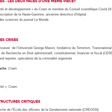
 : LES DEUX FACES D’UNE MÊME PIÈCE?
 santé et développement » du Cnam et membre du Conseil scientifique Covid-19
onscription de la Haute-Garonne, ancienne directrice d’hôpital
 des sciences du journal Le Monde
ES CRISES
esseure
de l’Université George Mason, fondatrice du Terrorism, Transnationa
t de Recherche en Droit administratif, constitutionnel, financier et fiscal (C
and reporter, spécialiste de la criminalité organisée
ache
, Cnam.
nté », Cnam.
STRUCTURES CRITIQUES
erche de l’École des officiers de la Gendarmerie nationale (CREOGN)