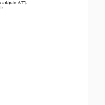
et anticipation (UTT).
I).