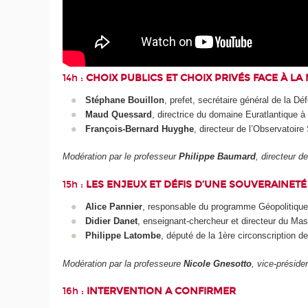
14h :
CHOIX PUBLICS ET CHOIX PRIVÉS FACE À 
Stéphane Bouillon
, prefet, secrétaire général de la D
Maud Quessard
, directrice du domaine Euratlantique à 
François-Bernard Huyghe
, directeur de l’Observatoire 
Modération par le professeur
Philippe Baumard
, directeur 
15h :
LES ENJEUX ET DÉFIS D’UNE SOUVERAINETE
Alice Pannier
, responsable du programme Géopolitique
Didier Danet
, enseignant-chercheur et directeur du Maste
Philippe Latombe
, député de la 1
ère
circonscription d
Modération par la professeure
Nicole Gnesotto
, vice-présid
16h :
INTERVENTION A CONFIRMER