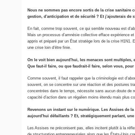
Nous ne sommes pas encore sortis de la crise sanitaire c
gestion, d'anticipation et de sécurité ? Et j'ajouterais 
En fait, comme trop souvent, ce qui semble nouveau est d’abo
Mais un processus d’amnésie collective efface expérience et
appris et préparé par un État stratège lors de la crise H1N1. E
une crise loin d’être finie.
On le voit bien aujourd'hui, les menaces sont multiples, e
Que faut-il faire, ou que faudrait-il faire, selon vous, po
Comme souvent, il faut rappeler que la criminologie est d’abord
souvent, on se concentre sur une réaction et des postures t
concentrées dans le temps, nécessite sans aucun doute de remett
capacité d’action dans un régalien moins étendu mais plus con
Revenons un instant sur le numérique. Les Assises de l
aujourd'hui défaillants ? Et, stratégiquement parlant, une t
Les Assises ne préconisent pas, elles incitent plutôt à la ré
de structuration entrepreneuriales alors que les États-Unis co