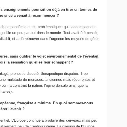
s enseignements pourrait-on déjà en tirer en termes de
que si cela venait à recommencer ?
s d’une pandémie et les problématiques qui l’accompagnent.
odille un peu partout dans le monde. Tout avait été pensé,
affaibli, et a dû retrouver dans l’urgence les moyens de gérer
ires, sans oublier le volet environnemental de l'éventail.
fois la sensation qu'elles leur échappent ?
artagé, pronostic discuté, thérapeutique disputée. Trop
d’une multitude de menaces, anciennes mais récurrentes et
 il a construit la nation, l’épine dorsale ainsi que la
taires).
européenne, française a minima. En quoi sommes-nous
érer l'avenir ?
ssentiel. L’Europe continue à produire des cerveaux mais peu
lativement peu de création interne. La division de l’Europe,