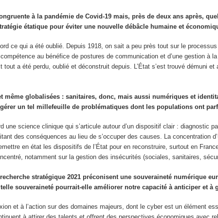
ongruente à la pandémie de Covid-19 mais, près de deux ans après, quel
de stratégie étatique pour éviter une nouvelle débâcle humaine et économi
rd ce qui a été oublié. Depuis 1918, on sait a peu près tout sur le processu
 compétence au bénéfice de postures de communication et d’une gestion à la g
t tout a été perdu, oublié et déconstruit depuis. L’État s’est trouvé démuni et 
t même globalisées : sanitaires, donc, mais aussi numériques et identita
ur gérer un tel millefeuille de problématiques dont les populations ont par
 une science clinique qui s’articule autour d’un dispositif clair : diagnostic p
raitant des conséquences au lieu de s’occuper des causes. La concentration 
re en état les dispositifs de l’État pour en reconstruire, surtout en France où
centré, notamment sur la gestion des insécurités (sociales, sanitaires, sécuri
a recherche stratégique 2021 préconisent une souveraineté numérique 
elle souveraineté pourrait-elle améliorer notre capacité à anticiper et à g
flexion et à l’action sur des domaines majeurs, dont le cyber est un élément e
ntinuent à attirer des talents et offrent des perspectives économiques avec re