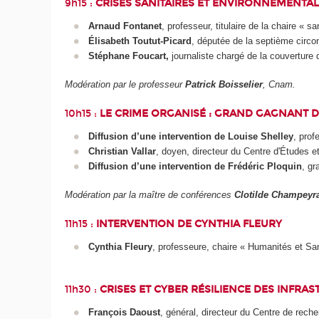
9h15 :
CRISES SANITAIRES ET ENVIRONNEMENTALES
Arnaud Fontanet
, professeur, titulaire de la chaire «
Élisabeth Toutut-Picard
, députée de la septième circ
Stéphane Foucart,
journaliste chargé de la couverture
Modération par le professeur
Patrick Boisselier
, Cnam.
10h15 :
LE CRIME ORGANISÉ : GRAND GAGNANT D
Diffusion d’une intervention de Louise Shelley
, prof
Christian Vallar
, doyen, directeur du Centre d'Études e
Diffusion d’une intervention de Frédéric Ploquin
, gr
Modération par la maître de conférences
Clotilde Champeyr
11h15 :
INTERVENTION DE CYNTHIA FLEURY
Cynthia Fleury
, professeure, chaire « Humanités et Sa
11h30 :
CRISES ET CYBER RÉSILIENCE DES INFRA
François Daoust
, général, directeur du Centre de rech