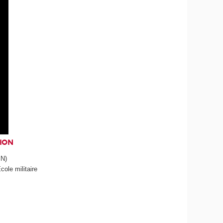
TION
SN)
́cole militaire