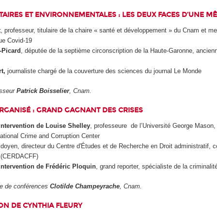
TAIRES ET ENVIRONNEMENTALES : LES DEUX FACES D’UNE MÊ
t
, professeur, titulaire de la chaire « santé et développement » du Cnam et 
que Covid-19
t-Picard
, députée de la septième circonscription de la Haute-Garonne, ancienn
t,
journaliste chargé de la couverture des sciences du journal Le Monde
esseur
Patrick Boisselier
, Cnam.
RGANISÉ : GRAND GAGNANT DES CRISES
intervention de Louise Shelley
, professeure
de l’Université George Mason, 
ational Crime and Corruption Center
 doyen, directeur du Centre d'Études et de Recherche en Droit administratif, c
cal (CERDACFF)
ntervention de Frédéric Ploquin
, grand reporter, spécialiste de la criminalite
tre de conférences
Clotilde Champeyrache
, Cnam.
ON DE CYNTHIA FLEURY