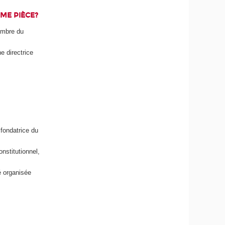
ME PIÈCE?
membre du
e directrice
fondatrice du
onstitutionnel,
́ organisée