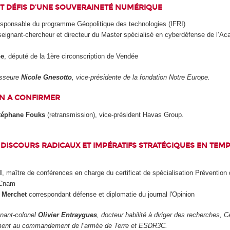
T DÉFIS D’UNE SOUVERAINETÉ NUMÉRIQUE
esponsable du programme Géopolitique des technologies (IFRI)
seignant-chercheur et directeur du Master spécialisé en cyberdéfense de l’Aca
be
, député de la 1
ère
circonscription de Vendée
fesseure
Nicole Gnesotto
, vice-présidente de la fondation Notre Europe.
N A CONFIRMER
téphane Fouks
(retransmission), vice-président Havas Group.
ISCOURS RADICAUX ET IMPÉRATIFS STRATÉGIQUES EN TEMP
l
, maître de conférences en charge du certificat de spécialisation Prévention 
 Cnam
 Merchet
correspondant défense et diplomatie du journal l'Opinion
tenant-colonel
Olivier Entraygues
, docteur habilité à diriger des recherches, 
ement au commandement de l’armée de Terre et ESDR3C.