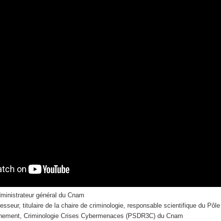
dministrateur général du Cnam
fesseur, titulaire de la chaire de criminologie, responsable scientifique du Pôle 
gnement, Criminologie Crises Cybermenaces (PSDR3C) du Cnam