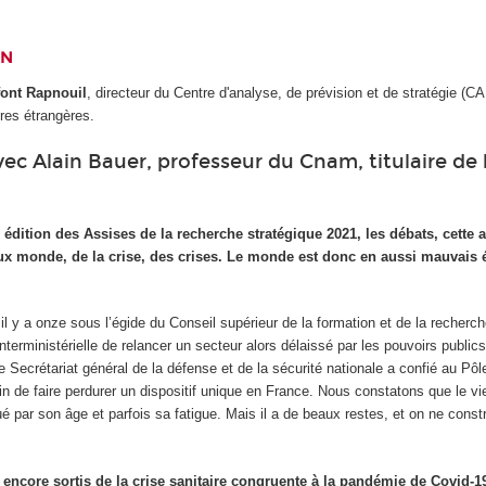
ON
ont Rapnouil
, directeur du Centre d'analyse, de prévision et de stratégie (CA
res étrangères.
ec Alain Bauer, professeur du Cnam, titulaire de 
 édition des Assises de la recherche stratégique 2021, les débats, cette 
ux monde, de la crise, des crises. Le monde est donc en aussi mauvais ét
l y a onze sous l’égide du Conseil supérieur de la formation et de la recherch
interministérielle de relancer un secteur alors délaissé par les pouvoirs public
e Secrétariat général de la défense et de la sécurité nationale a confié au Pôl
n de faire perdurer un dispositif unique en France. Nous constatons que le v
ar son âge et parfois sa fatigue. Mais il a de beaux restes, et on ne constr
ncore sortis de la crise sanitaire congruente à la pandémie de Covid-1