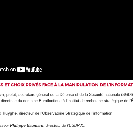
S ET CHOIX PRIVÉS FACE À LA MANIPULATION DE L’INFORMA
on
, prefet, secrétaire général de la Défense et de la Sécurité nationale (SGD
, directrice du domaine Euratlantique à l'Institut de recherche stratégique de l'E
rd Huyghe
, directeur de l’Observatoire Stratégique de l’information
esseur
Philippe Baumard
, directeur de l’ESDR3C.