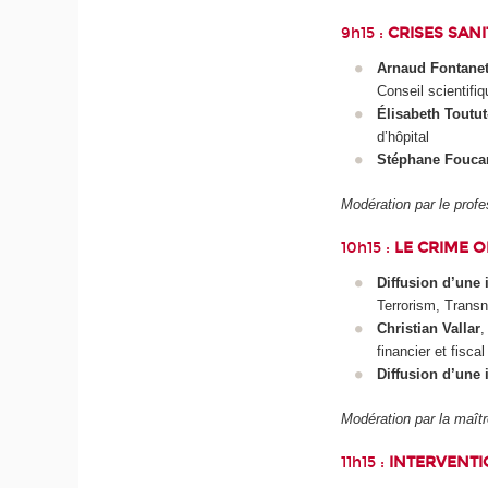
9h15 :
CRISES SANI
Arnaud Fontane
Conseil scientifi
Élisabeth Toutu
d’hôpital
Stéphane Foucar
Modération par le prof
10h15 :
LE CRIME O
Diffusion d’une 
Terrorism, Transn
Christian Vallar
,
financier et fis
Diffusion d’une i
Modération par la maî
11h15 :
INTERVENTI