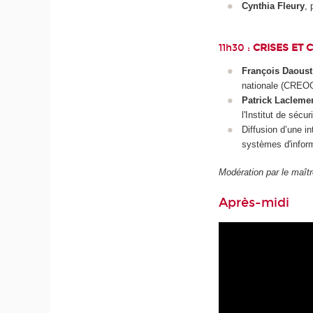
Cynthia Fleury
, 
11h30 :
CRISES ET 
François Daoust
nationale (CREO
Patrick Lacleme
l'Institut de sécu
Diffusion d’une i
systèmes d'infor
Modération par le maî
Après-midi