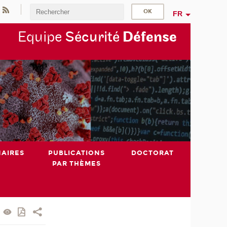
FR
Equipe
Sécurité
Défense
NAIRES
PUBLICATIONS
DOCTORAT
PAR THÈMES