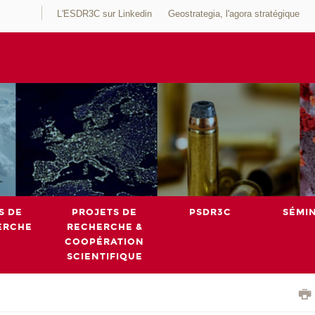
L'ESDR3C sur Linkedin
Geostrategia, l'agora stratégique
S DE
PROJETS DE
PSDR3C
SÉMI
ERCHE
RECHERCHE &
COOPÉRATION
SCIENTIFIQUE