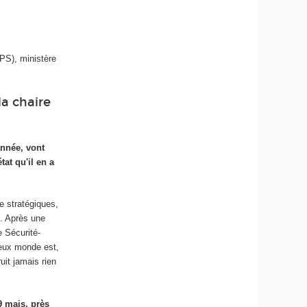
PS), ministère
la chaire
année, vont
at qu'il en a
e stratégiques,
s. Après une
e Sécurité-
ieux monde est,
uit jamais rien
9 mais, près