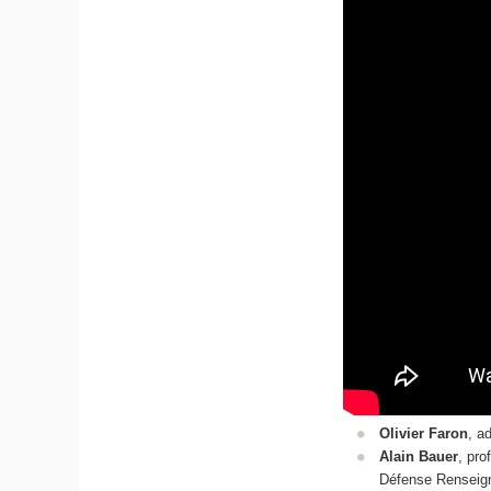
Olivier Faron
, a
Alain Bauer
, pro
Défense Rensei