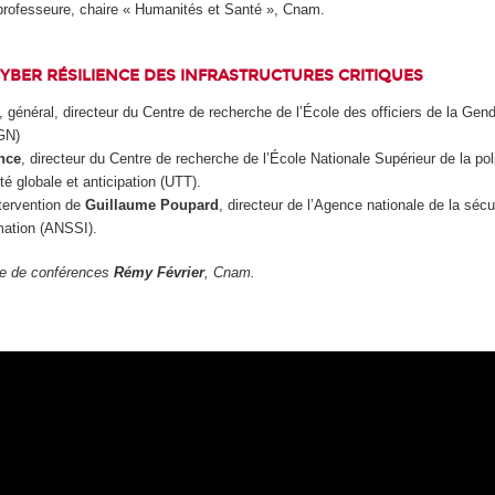
professeure, chaire « Humanités et Santé », Cnam.
CYBER RÉSILIENCE DES INFRASTRUCTURES CRITIQUES
, général, directeur du Centre de recherche de l’École des officiers de la Gen
GN)
nce
, directeur du Centre de recherche de l’École Nationale Supérieur de la pol
rité globale et anticipation (UTT).
ntervention de
Guillaume Poupard
, directeur de l’Agence nationale de la sécur
mation (ANSSI).
tre de conférences
Rémy Février
, Cnam.