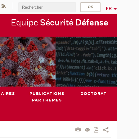
FR
Equipe
Sécurité
Défense
NAIRES
PUBLICATIONS
DOCTORAT
PAR THÈMES