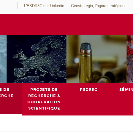
L'ESDR3C sur Linkedin
Geostrategia, l'agora stratégique
S DE
PROJETS DE
PSDR3C
SÉMI
ERCHE
RECHERCHE &
COOPÉRATION
SCIENTIFIQUE