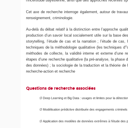
l'incertitude bayésienne, ainsi que des approches récentes sp
Cet axe de recherche interroge également, autour de travau
renseignement, criminologie.
Au-delà du débat relatif à la distinction entre l’approche qua
production d’un savoir local socialement utile sur la base de
storytelling, l’étude de cas et la narration ; l’étude de ca
techniques de la méthodologie qualitative (les techniques d'”
méthodes de collecte, la validité interne et externe d’une r
étapes d’une recherche qualitative (la pré-analyse, la phase d
des données) ; la sociologie de la traduction et la théorie de
recherche-action et recherche
Questions de recherche associées
Deep Learning et Big Data : usages et limites pour la détectio
Ø
Modélisation prédictive distribuée des engagements criminel
Ø
Application des modèles de données extrêmes à l’étude des
Ø