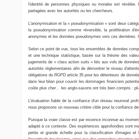
l'identité de personnes physiques ou morales est révélée. 
partagées avec les autorités ou les chercheurs.
L'anonymisation et la « pseudonymisation » sont deux catégo
la pseudonymisation comme réversible, la prolifération d'é
anonymes et les données pseudonymes vers ces dernières. Ce
Selon ce point de vue, tous les ensembles de données compo
et une technique statistique, basée sur la théorie des va
jugements de « class action suits » liés aux vols de données. 
autorités réglementaires afin de démontrer le niveau d'atten
obligations du RGPD article 35 pour les détenteurs de données)
dans leur bilan pour couvrir les dommages financiers potenti
coûte plus cher… les anglo-saxons ont très bien compris : plu
L'évaluation fiable de la confiance d'un réseau neuronal pro
nous proposons un nouveau critère cible pour la confiance des
Puisque la vraie classe est par essence inconnue au moment 
adapté à ce contexte. Des expériences approfondies sont me
petite et grande échelle pour la classification d'images