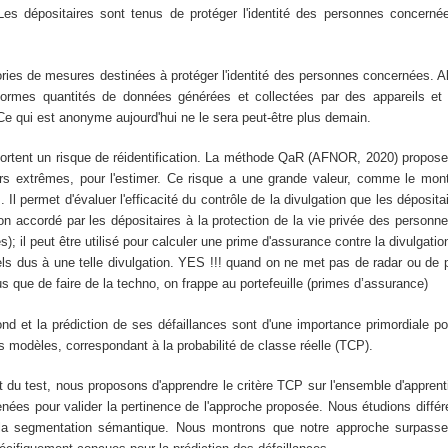
Les dépositaires sont tenus de protéger l'identité des personnes concerné
ries de mesures destinées à protéger l'identité des personnes concernées. Al
normes quantités de données générées et collectées par des appareils et d
 qui est anonyme aujourd'hui ne le sera peut-être plus demain.
rtent un risque de réidentification. La méthode QaR (AFNOR, 2020) propose u
leurs extrêmes, pour l'estimer. Ce risque a une grande valeur, comme le m
Il permet d'évaluer l'efficacité du contrôle de la divulgation que les déposi
tion accordé par les dépositaires à la protection de la vie privée des pers
; il peut être utilisé pour calculer une prime d'assurance contre la divulgati
els dus à une telle divulgation. YES !!! quand on ne met pas de radar ou de p
s que de faire de la techno, on frappe au portefeuille (primes d’assurance)
fond et la prédiction de ses défaillances sont d'une importance primordiale p
 modèles, correspondant à la probabilité de classe réelle (TCP).
du test, nous proposons d'apprendre le critère TCP sur l'ensemble d'apprent
nées pour valider la pertinence de l'approche proposée. Nous étudions diffé
 et la segmentation sémantique. Nous montrons que notre approche surpa