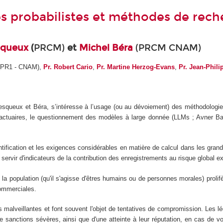
es probabilistes et méthodes de rec
squeux
(
PRCM)
et
Michel Béra
(PRCM CNAM)
PR1 - CNAM),
Pr.
Robert Cario
,
Pr. Martine Herzog-Evans
,
Pr. Jean-Phili
esqueux et Béra, s’intéresse à l’usage (ou au dévoiement) des méthodologie
ctuaires, le questionnement des modèles à large donnée (LLMs ; Avner Bar
ification et les exigences considérables en matière de calcul dans les gran
servir d'indicateurs de la contribution des enregistrements au risque global e
 population (qu'il s'agisse d'êtres humains ou de personnes morales) prolifèr
commerciales.
malveillantes et font souvent l'objet de tentatives de compromission. Les lég
 de sanctions sévères, ainsi que d'une atteinte à leur réputation, en cas de