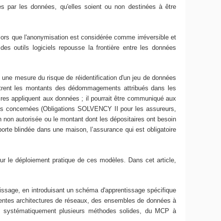
es par les données, qu'elles soient ou non destinées à être
ors que l'anonymisation est considérée comme irréversible et
es outils logiciels repousse la frontière entre les données
ne mesure du risque de réidentification d'un jeu de données
ontrent les montants des dédommagements attribués dans les
taires appliquent aux données ; il pourrait être communiqué aux
onnes concernées (Obligations SOLVENCY II pour les assureurs,
on non autorisée ou le montant dont les dépositaires ont besoin
orte blindée dans une maison, l’assurance qui est obligatoire
our le déploiement pratique de ces modèles. Dans cet article,
issage, en introduisant un schéma d'apprentissage spécifique
rentes architectures de réseaux, des ensembles de données à
sse systématiquement plusieurs méthodes solides, du MCP à