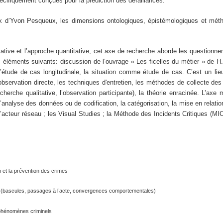
écifiquement conçues pour la prédiction des défaillances.
x d’Yvon Pesqueux, les dimensions ontologiques, épistémologiques et méth
litative et l’approche quantitative, cet axe de recherche aborde les questionn
s éléments suivants: discussion de l’ouvrage « Les ficelles du métier » de H. 
s, l’étude de cas longitudinale, la situation comme étude de cas. C’est un l
observation directe, les techniques d'entretien, les méthodes de collecte des
echerche qualitative, l’observation participante), la théorie enracinée. L’a
’analyse des données ou de codification, la catégorisation, la mise en relation 
 l’acteur réseau ; les Visual Studies ; la Méthode des Incidents Critiques (MI
n et la prévention des crimes
s (bascules, passages à l’acte, convergences comportementales)
 phénomènes criminels