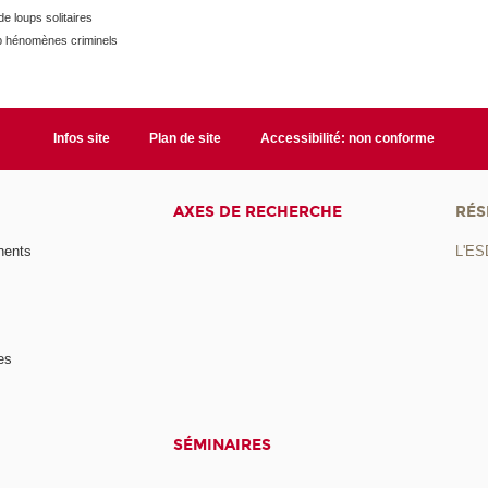
e loups solitaires
p hénomènes criminels
Infos site
Plan de site
Accessibilité: non conforme
AXES DE RECHERCHE
RÉS
nents
L'ES
es
SÉMINAIRES