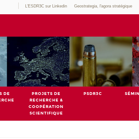
L'ESDR3C sur Linkedin
Geostrategia, l'agora stratégique
S DE
PROJETS DE
PSDR3C
SÉMI
ERCHE
RECHERCHE &
COOPÉRATION
SCIENTIFIQUE