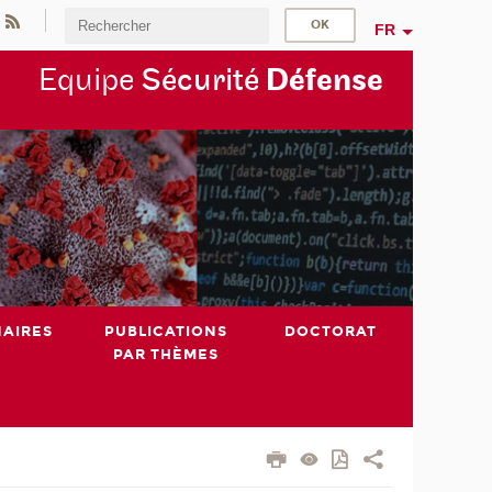
FR
Equipe
Sécurité
Défense
NAIRES
PUBLICATIONS
DOCTORAT
PAR THÈMES