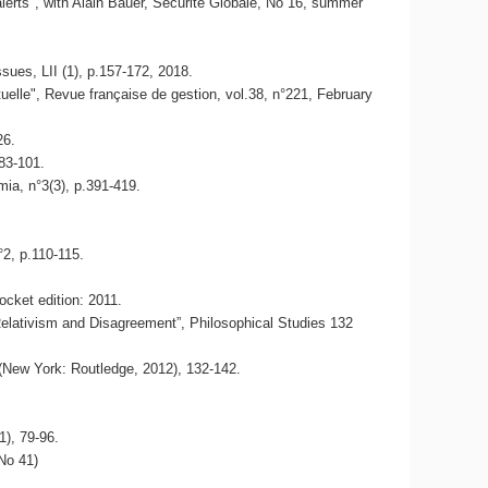
 alerts", with Alain Bauer, Sécurité Globale, No 16, summer
ues, LII (1), p.157-172, 2018.
uelle", Revue française de gestion, vol.38, n°221, February
26.
.83-101.
ia, n°3(3), p.391-419.
°2, p.110-115.
cket edition: 2011.
Relativism and Disagreement”, Philosophical Studies 132
 (New York: Routledge, 2012), 132-142.
), 79-96.
(No 41)