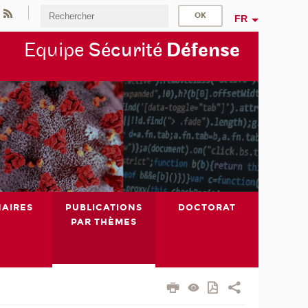
FR
Equipe
Sécurité
Défense
NAIRES
PUBLICATIONS
DOCTORAT
PAR THÈMES