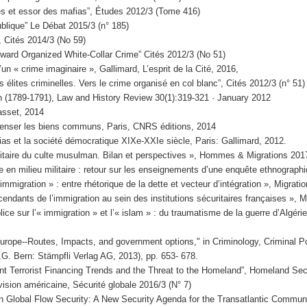
nes et essor des mafias”, Études 2012/3 (Tome 416)
blique” Le Débat 2015/3 (n° 185)
, Cités 2014/3 (No 59)
oward Organized White-Collar Crime” Cités 2012/3 (No 51)
un « crime imaginaire », Gallimard, L’esprit de la Cité, 2016,
 élites criminelles. Vers le crime organisé en col blanc”, Cités 2012/3 (n° 51)
on (1789-1791), Law and History Review 30(1):319-321 · January 2012
rasset, 2014
Repenser les biens communs, Paris, CNRS éditions, 2014
fias et la société démocratique XIXe-XXIe siècle, Paris: Gallimard, 2012.
itaire du culte musulman. Bilan et perspectives », Hommes & Migrations 2017
le en milieu militaire : retour sur les enseignements d’une enquête ethnogra
’immigration » : entre rhétorique de la dette et vecteur d’intégration », Migrat
endants de l’immigration au sein des institutions sécuritaires françaises », M
ice sur l’« immigration » et l’« islam » : du traumatisme de la guerre d’Algéri
rope--Routes, Impacts, and government options," in Criminology, Criminal Pol
.G. Bern: Stämpfli Verlag AG, 2013), pp. 653- 678.
nt Terrorist Financing Trends and the Threat to the Homeland”, Homeland Sec
ision américaine, Sécurité globale 2016/3 (N° 7)
” in Global Flow Security: A New Security Agenda for the Transatlantic Communi