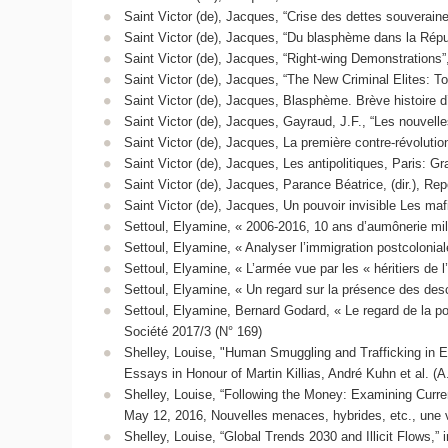
Saint Victor (de), Jacques, “Crise des dettes souverai
Saint Victor (de), Jacques, “Du blasphème dans la Répu
Saint Victor (de), Jacques, “Right-wing Demonstrations”
Saint Victor (de), Jacques, “The New Criminal Elites: T
Saint Victor (de), Jacques, Blasphème. Brève histoire d’
Saint Victor (de), Jacques, Gayraud, J.F., “Les nouvelles
Saint Victor (de), Jacques, La première contre-révoluti
Saint Victor (de), Jacques, Les antipolitiques, Paris: G
Saint Victor (de), Jacques, Parance Béatrice, (dir.), 
Saint Victor (de), Jacques, Un pouvoir invisible Les ma
Settoul, Elyamine, « 2006-2016, 10 ans d’aumônerie mil
Settoul, Elyamine, « Analyser l’immigration postcolonia
Settoul, Elyamine, « L’armée vue par les « héritiers de l
Settoul, Elyamine, « Un regard sur la présence des desc
Settoul, Elyamine, Bernard Godard, « Le regard de la pol
Société 2017/3 (N° 169)
Shelley, Louise, "Human Smuggling and Trafficking in Eu
Essays in Honour of Martin Killias, André Kuhn et al. (A
Shelley, Louise, “Following the Money: Examining Curre
May 12, 2016, Nouvelles menaces, hybrides, etc., une v
Shelley, Louise, “Global Trends 2030 and Illicit Flows,