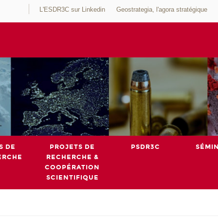
L'ESDR3C sur Linkedin
Geostrategia, l'agora stratégique
S DE
PROJETS DE
PSDR3C
SÉMI
ERCHE
RECHERCHE &
COOPÉRATION
SCIENTIFIQUE