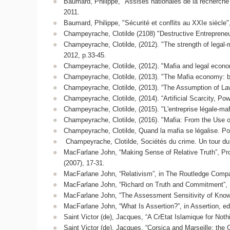
Baumard, Philippe, "Assises nationales de la recherche s
2011.
Baumard, Philippe, "Sécurité et conflits au XXIe siècl
Champeyrache, Clotilde (2108) "Destructive Entrepreneur
Champeyrache, Clotilde, (2012). "The strength of legal-
2012, p.33-45.
Champeyrache, Clotilde, (2012). "Mafia and legal econo
Champeyrache, Clotilde, (2013). "The Mafia economy: betwe
Champeyrache, Clotilde, (2013). “The Assumption of La
Champeyrache, Clotilde, (2014). “Artificial Scarcity, Pow
Champeyrache, Clotilde, (2015). "L'entreprise légale-maf
Champeyrache, Clotilde, (2016). "Mafia: From the Use of V
Champeyrache, Clotilde, Quand la mafia se légalise. Po
Champeyrache, Clotilde, Sociétés du crime. Un tour du
MacFarlane John, “Making Sense of Relative Truth”, Pro
(2007), 17-31.
MacFarlane John, “Relativism”, in The Routledge Compan
MacFarlane John, “Richard on Truth and Commitment”, P
MacFarlane John, “The Assessment Sensitivity of Knowle
MacFarlane John, “What Is Assertion?”, in Assertion, e
Saint Victor (de), Jacques, “A CrEtat Islamique for Nothi
Saint Victor (de), Jacques, “Corsica and Marseille: the 