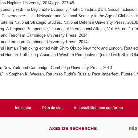
hns Hopkins University, 2014), pp. 227-48.
t Economy with the Legitimate Economy, “ with Christina Bain, Social Inclusion
n Convergence: Illicit Networks and National Security in the Age of Globaliza
tute for National Strategic Studies, National Defense University Press, 2013)
ng: A Regional Perspective,” Journal of International Affairs, Vol. 66, no. 1 (Fa
e and Terrorism Cambridge University Press, 2014.
e and Terrorism Cambridge University Press, 2014.
and Human Trafficking edited with Shiro Okubo New York and London, Routled
and Human Trafficking: Asian and Western Perspectives (edited with Shiro Ok
ive New York and Cambridge: Cambridge University Press, 2010.
,” in Stephen K. Wegren, Return to Putin’s Russia: Past Imperfect, Future Un
Infos site
Plan de site
Accessibilité: non conforme
AXES DE RECHERCHE
RÉS