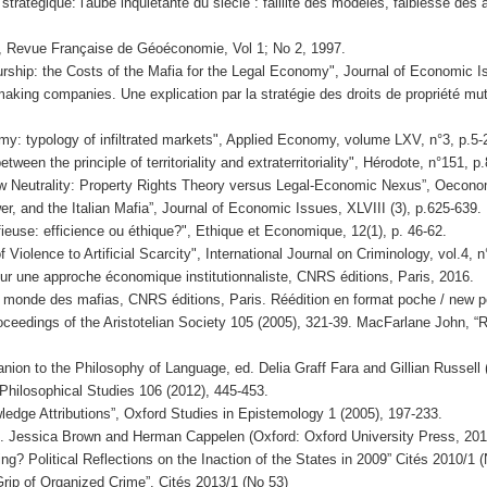
tratégique: l'aube inquiétante du siècle : faillite des modèles, faiblesse des
e", Revue Française de Géoéconomie, Vol 1; No 2, 1997.
ship: the Costs of the Mafia for the Legal Economy", Journal of Economic Iss
making companies. Une explication par la stratégie des droits de propriété mut
my: typology of infiltrated markets", Applied Economy, volume LXV, n°3, p.5-
en the principle of territoriality and extraterritoriality", Hérodote, n°151, p
w Neutrality: Property Rights Theory versus Legal-Economic Nexus”, Oeconom
er, and the Italian Mafia”, Journal of Economic Issues, XLVIII (3), p.625-639.
ieuse: efficience ou éthique?", Ethique et Economique, 12(1), p. 46-62.
iolence to Artificial Scarcity", International Journal on Criminology, vol.4, n
ur une approche économique institutionnaliste, CNRS éditions, Paris, 2016.
 monde des mafias, CNRS éditions, Paris. Réédition en format poche / new po
ceedings of the Aristotelian Society 105 (2005), 321-39. MacFarlane John, “
ion to the Philosophy of Language, ed. Delia Graff Fara and Gillian Russell
hilosophical Studies 106 (2012), 445-453.
dge Attributions”, Oxford Studies in Epistemology 1 (2005), 197-233.
d. Jessica Brown and Herman Cappelen (Oxford: Oxford University Press, 2011
ng? Political Reflections on the Inaction of the States in 2009” Cités 2010/1 
Grip of Organized Crime”, Cités 2013/1 (No 53)