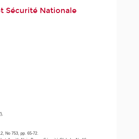
t Sécurité Nationale
),
2, No 753, pp. 65-72.