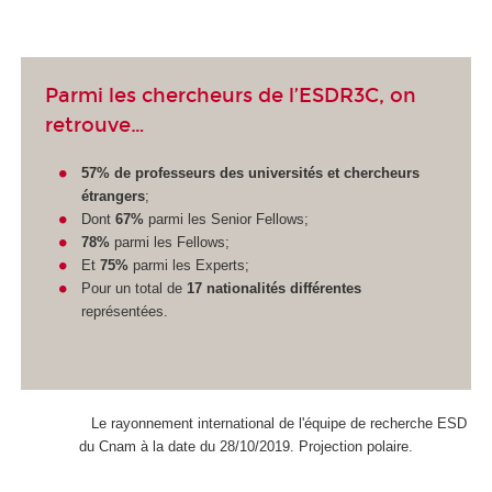
Parmi les chercheurs de l’ESDR3C, on
retrouve…
57% de professeurs des universités et chercheurs
étrangers
;
Dont
67%
parmi les Senior Fellows;
78%
parmi les Fellows;
Et
75%
parmi les Experts;
Pour un total de
17 nationalités différentes
représentées.
Le rayonnement international de l'équipe de recherche ESD
du Cnam à la date du 28/10/2019. Projection polaire.