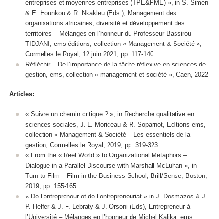
entreprises et moyennes entreprises (TPE&PME) », in S. Simen
& E. Hounkou & R. Nkakleu (Eds.), Management des
organisations africaines, diversité et développement des
territoires – Mélanges en l’honneur du Professeur Bassirou
TIDJANI, ems éditions, collection « Management & Société »,
Cormelles le Royal, 12 juin 2021, pp. 117-140
Réfléchir – De l’importance de la tâche réflexive en sciences de
gestion, ems, collection « management et société », Caen, 2022
Articles:
« Suivre un chemin critique ? »,
in Recherche qualitative en
sciences sociales
, J.-L. Moriceau & R. Soparnot, Editions ems,
collection « Management & Société – Les essentiels de la
gestion, Cormelles le Royal, 2019, pp. 319-323
« From the « Reel World » to Organizational Metaphors –
Dialogue in a Parallel Discourse with Marshall McLuhan »,
in
Turn to Film – Film in the Business School
, Brill/Sense, Boston,
2019, pp. 155-165
« De l’entrepreneur et de l’entrepreneuriat »
in
J. Desmazes & J.-
P. Helfer & J.-F. Lebraty & J. Orsoni (Eds),
Entrepreneur à
l’Université – Mélanges en l’honneur de Michel Kalika
, ems