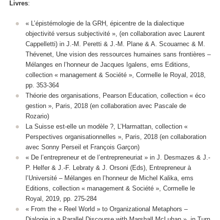
Livres
:
« L’épistémologie de la GRH, épicentre de la dialectique
objectivité versus subjectivité », (en collaboration avec Laurent
Cappelletti) in J.-M. Peretti & J.-M. Plane & A. Scouarnec & M.
Thévenet, Une vision des ressources humaines sans frontières –
Mélanges en l’honneur de Jacques Igalens, ems Editions,
collection « management & Société », Cormelle le Royal, 2018,
pp. 353-364
Théorie des organisations, Pearson Education, collection « éco
gestion », Paris, 2018 (en collaboration avec Pascale de
Rozario)
La Suisse est-elle un modèle ?, L’Harmattan, collection «
Perspectives organisationnelles », Paris, 2018 (en collaboration
avec Sonny Perseil et François Garçon)
« De l’entrepreneur et de l’entrepreneuriat » in J. Desmazes & J.-
P. Helfer & J.-F. Lebraty & J. Orsoni (Eds), Entrepreneur à
l’Université – Mélanges en l’honneur de Michel Kalika, ems
Editions, collection « management & Société », Cormelle le
Royal, 2019, pp. 275-284
« From the « Reel World » to Organizational Metaphors –
Dialogie in a Parallel Discourse with Marshall McLuhan », in Turn