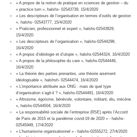
« A propos de la notion de pratique en sciences de gestion – du
« practice turn », halshs- 02543739, 15/4/2020
« Les descripteurs de l’organisation en termes d’outils de gestion
», halshs- 02543777, 15/4/2020
« Praticien, professionnel et expert », halshs-02543829,
15/4/2020
« Les descripteurs de l’organisation », halshs-02544298,
16/4/2020
« A propos d’idéologie et d’utopie », halshs-02544324, 16/4/2020
« A propos de la philosophie du care », halshs-02544446,
16/4/2020
« La théorie des parties prenantes, une théorie aisément
idéologisable », halshsh- 02544474, 16/4/2020
« L’importance attribuée aux ONG : mais de quel type
d’organisation s’agit-il ? », halshs-02544491, 16/4/2020
« Altruisme, égoïsme, bénévole, volontaire, militant, élu, mécène
», halshs-02544504, 16/4/2020
« La responsabilité sociale de l’entreprise (RSE) après l’Accord
de Paris de 2015 et la pandémie covid-19 de 2020 » - halshs-
02545949, 17/4/2020
« L’humanisme organisationnel » - halshs-02555272, 27/4/2020