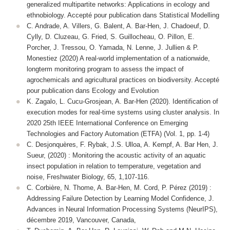
generalized multipartite networks: Applications in ecology and
ethnobiology. Accepté pour publication dans Statistical Modelling
C. Andrade, A. Villers, G. Balent, A. Bar-Hen, J. Chadoeuf, D.
Cylly, D. Cluzeau, G. Fried, S. Guillocheau, O. Pillon, E.
Porcher, J. Tressou, O. Yamada, N. Lenne, J. Jullien & P.
Monestiez (2020) A real-world implementation of a nationwide,
longterm monitoring program to assess the impact of
agrochemicals and agricultural practices on biodiversity. Accepté
pour publication dans Ecology and Evolution
K. Zagalo, L. Cucu-Grosjean, A. Bar-Hen (2020). Identification of
execution modes for real-time systems using cluster analysis. In
2020 25th IEEE International Conference on Emerging
Technologies and Factory Automation (ETFA) (Vol. 1, pp. 1-4)
C. Desjonquères, F. Rybak, J.S. Ulloa, A. Kempf, A. Bar Hen, J.
Sueur, (2020) : Monitoring the acoustic activity of an aquatic
insect population in relation to temperature, vegetation and
noise, Freshwater Biology, 65, 1,107-116.
C. Corbière, N. Thome, A. Bar-Hen, M. Cord, P. Pérez (2019) :
Addressing Failure Detection by Learning Model Confidence, J.
Advances in Neural Information Processing Systems (NeurIPS),
décembre 2019, Vancouver, Canada,