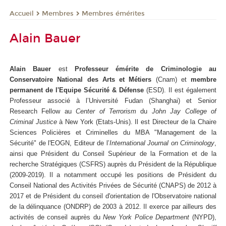
Membres
Membres émérites
Accueil
Alain Bauer
Alain Bauer
est
Professeur émérite de Criminologie au
Conservatoire National des Arts et Métiers
(Cnam) et
membre
permanent de l'Equipe Sécurité & Défense
(ESD). Il est également
Professeur associé à l’Université Fudan (Shanghai) et Senior
Research Fellow au
Center of Terrorism
du
John Jay College of
Criminal Justice
à New York (Etats-Unis). Il est Directeur de la Chaire
Sciences Policières et Criminelles du MBA "Management de la
Sécurité" de l'EOGN, Editeur de l’
International Journal on Criminology
,
ainsi que Président du Conseil Supérieur de la Formation et de la
recherche Stratégiques (CSFRS) auprès du Président de la République
(2009-2019). Il a notamment occupé les positions de Président du
Conseil National des Activités Privées de Sécurité (CNAPS) de 2012 à
2017 et de Président du conseil d'orientation de l'Observatoire national
de la délinquance (ONDRP) de 2003 à 2012. Il exerce par ailleurs des
activités de conseil auprès du
New York Police Department
(NYPD),