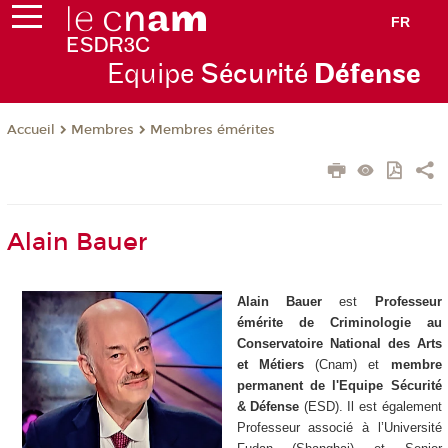
FR
Equipe
Sécurité
Défense
Membres
Membres émérites
Accueil
Alain Bauer
Alain Bauer
est
Professeur
émérite de Criminologie au
Conservatoire National des Arts
et Métiers
(Cnam) et
membre
permanent de l'Equipe Sécurité
& Défense
(ESD). Il est également
Professeur associé à l’Université