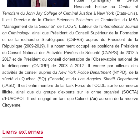
Fudan (Shanghai) et Senior
Research Fellow au
Center of
Terrorism
du
John Jay College of Criminal Justice
à New York (Etats-Unis).
Il est Directeur de la Chaire Sciences Policières et Criminelles du MBA
"Management de la Sécurité" de l'EOGN, Editeur de l’
International Journal
on Criminology
, ainsi que Président du Conseil Supérieur de la Formation
et de la recherche Stratégiques (CSFRS) auprès du Président de la
République (2009-2019). Il a notamment occupé les positions de Président
du Conseil National des Activités Privées de Sécurité (CNAPS) de 2012 à
2017 et de Président du conseil d'orientation de l'Observatoire national de
la délinquance (ONDRP) de 2003 à 2012. Il exerce par ailleurs des
activités de conseil auprès du
New York Police Department
(NYPD), de la
sûreté du Québec (SQ) (Canada) et du
Los Angeles Sheriff Department
(LASD). Il est enfin membre de la Task Force de l’OCDE sur le commerce
illicite, ainsi que du groupe d’experts sur le crime organisé (SOCTA)
d'EUROPOL. Il est engagé en tant que Colonel (Air) au sein de la réserve
Citoyenne.
Liens externes