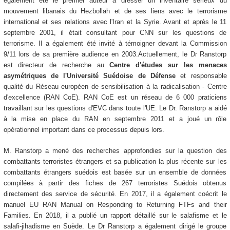
également été le premier auteur à dresser un inventaire sérieux du
mouvement libanais du Hezbollah et de ses liens avec le terrorisme
international et ses relations avec l'Iran et la Syrie. Avant et après le 11
septembre 2001, il était consultant pour CNN sur les questions de
terrorisme. Il a également été invité à témoigner devant la Commission
9/11 lors de sa première audience en 2003.Actuellement, le Dr Ranstorp
est directeur de recherche au
Centre d'études sur les menaces
asymétriques de l'Université Suédoise de Défense
et responsable
qualité du Réseau européen de sensibilisation à la radicalisation - Centre
d'excellence (RAN CoE). RAN CoE est un réseau de 6 000 praticiens
travaillant sur les questions d'EVC dans toute l'UE. Le Dr. Ranstorp a aidé
à la mise en place du RAN en septembre 2011 et a joué un rôle
opérationnel important dans ce processus depuis lors.
M. Ranstorp a mené des recherches approfondies sur la question des
combattants terroristes étrangers et sa publication la plus récente sur les
combattants étrangers suédois est basée sur un ensemble de données
compilées à partir des fiches de 267 terroristes Suédois obtenus
directement des service de sécurité. En 2017, il a également coécrit le
manuel EU RAN Manual on Responding to Returning FTFs and their
Families. En 2018, il a publié un rapport détaillé sur le salafisme et le
salafi-jihadisme en Suède. Le Dr Ranstorp a également dirigé le groupe