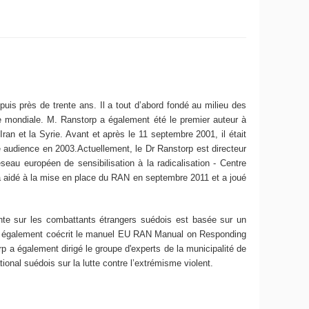
uis près de trente ans. Il a tout d’abord fondé au milieu des
 mondiale. M. Ranstorp a également été le premier auteur à
ran et la Syrie. Avant et après le 11 septembre 2001, il était
e audience en 2003.Actuellement, le Dr Ranstorp est directeur
eau européen de sensibilisation à la radicalisation - Centre
a aidé à la mise en place du RAN en septembre 2011 et a joué
ente sur les combattants étrangers suédois est basée sur un
l a également coécrit le manuel EU RAN Manual on Responding
rp a également dirigé le groupe d'experts de la municipalité de
ional suédois sur la lutte contre l’extrémisme violent.