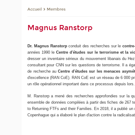
Membres
Accueil
Magnus Ranstorp
Dr. Magnus Ranstorp
conduit des recherches sur le
contre
années 1990 le
Centre d'études sur le terrorisme et la v
dresser un inventaire sérieux du mouvement libanais du Hezbol
consultant pour CNN sur les questions de terrorisme. Il a ég
de recherche au
Centre d'études sur les menaces asymét
d'excellence (RAN CoE). RAN CoE est un réseau de 6 000 prat
un rôle opérationnel important dans ce processus depuis lors.
M. Ranstorp a mené des recherches approfondies sur la ques
ensemble de données compilées à partir des fiches de 267 t
to Returning FTFs and their Families. En 2018, il a publié un 
Copenhague qui a élaboré le plan d'action contre la radicalisat