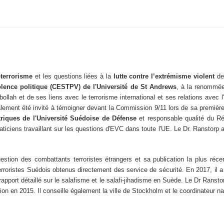
-terrorisme
et les questions liées à la
lutte contre l’extrémisme violent
dep
iolence politique (CESTPV) de l'Université de St Andrews
, à la renommée
lah et de ses liens avec le terrorisme international et ses relations avec l'I
alement été invité à témoigner devant la Commission 9/11 lors de sa premièr
riques de l'Université Suédoise de Défense
et responsable qualité du Rés
iciens travaillant sur les questions d'EVC dans toute l'UE. Le Dr. Ranstorp 
tion des combattants terroristes étrangers et sa publication la plus réc
erroristes Suédois obtenus directement des service de sécurité. En 2017, i
rapport détaillé sur le salafisme et le salafi-jihadisme en Suède. Le Dr Ransto
ion en 2015. Il conseille également la ville de Stockholm et le coordinateur nat