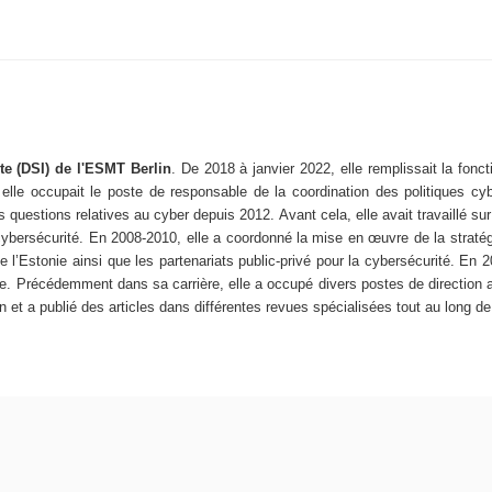
ute (DSI) de l'ESMT Berlin
. De 2018 à janvier 2022, elle remplissait la fonct
 elle occupait le poste de responsable de la coordination des politiques cy
 les questions relatives au cyber depuis 2012. Avant cela, elle avait travaill
e cybersécurité. En 2008-2010, elle a coordonné la mise en œuvre de la stratég
’Estonie ainsi que les partenariats public-privé pour la cybersécurité. En 20
e. Précédemment dans sa carrière, elle a occupé divers postes de direction au 
n et a publié des articles dans différentes revues spécialisées tout au long de