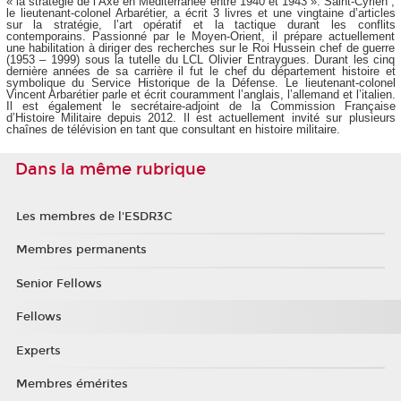
« la stratégie de l’Axe en Méditerranée entre 1940 et 1943 ». Saint-Cyrien ,
le lieutenant-colonel Arbarétier, a écrit 3 livres et une vingtaine d’articles
sur la stratégie, l’art opératif et la tactique durant les conflits
contemporains. Passionné par le Moyen-Orient, il prépare actuellement
une habilitation à diriger des recherches sur le Roi Hussein chef de guerre
(1953 – 1999) sous la tutelle du LCL Olivier Entraygues. Durant les cinq
dernière années de sa carrière il fut le chef du département histoire et
symbolique du Service Historique de la Défense. Le lieutenant-colonel
Vincent Arbarétier parle et écrit couramment l’anglais, l’allemand et l’italien.
Il est également le secrétaire-adjoint de la Commission Française
d’Histoire Militaire depuis 2012. Il est actuellement invité sur plusieurs
chaînes de télévision en tant que consultant en histoire militaire.
Dans la même rubrique
Les membres de l'ESDR3C
Membres permanents
Senior Fellows
Fellows
Experts
Membres émérites