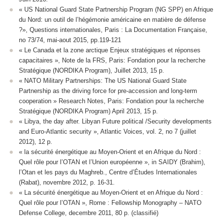
« US National Guard State Partnership Program (NG SPP) en Afrique
du Nord: un outil de l’hégémonie américaine en matière de défense
?», Questions internationales, Paris : La Documentation Française,
no 73/74, mai-aout 2015, pp.119-121
« Le Canada et la zone arctique Enjeux stratégiques et réponses
capacitaires », Note de la FRS, Paris: Fondation pour la recherche
Stratégique (NORDIKA Program), Juillet 2013, 15 p.
« NATO Military Partnerships: The US National Guard State
Partnership as the driving force for pre-accession and long-term
cooperation » Research Notes, Paris: Fondation pour la recherche
Stratégique (NORDIKA Program) April 2013, 15 p.
« Libya, the day after. Libyan Future political /Security developments
and Euro-Atlantic security », Atlantic Voices, vol. 2, no 7 (juillet
2012), 12 p.
« la sécurité énergétique au Moyen-Orient et en Afrique du Nord :
Quel rôle pour l’OTAN et l’Union européenne », in SAIDY (Brahim),
l’Otan et les pays du Maghreb., Centre d’Études Internationales
(Rabat), novembre 2012, p. 16-31.
« La sécurité énergétique au Moyen-Orient et en Afrique du Nord :
Quel rôle pour l’OTAN », Rome : Fellowship Monography – NATO
Defense College, decembre 2011, 80 p. (classifié)