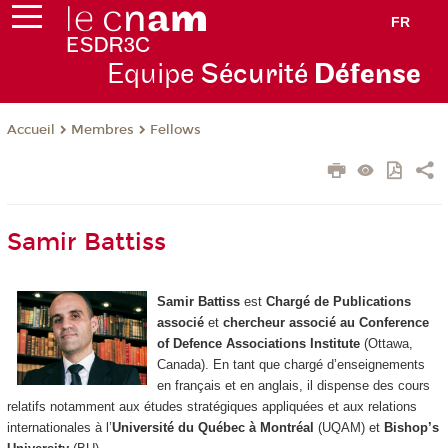
FR
Equipe
Sécurité
Défense
Membres
Fellows
Accueil
Samir Battiss
Samir Battiss
est
Chargé de Publications
associé
et
chercheur associé au Conference
of Defence Associations Institute
(Ottawa,
Canada). En tant que chargé d’enseignements
en français et en anglais, il dispense des cours
relatifs notamment aux études stratégiques appliquées et aux relations
internationales à l’
Université du Québec à Montréal
(UQAM) et
Bishop’s