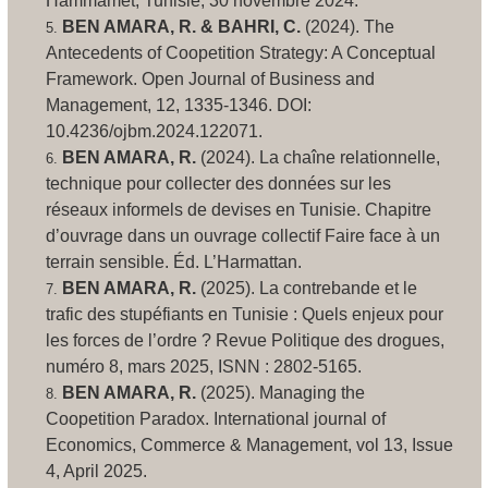
Hammamet, Tunisie, 30 novembre 2024.
BEN AMARA, R. & BAHRI, C.
(2024).
The
Antecedents of Coopetition Strategy: A Conceptual
Framework
.
Open Journal of Business and
Management
, 12, 1335-1346. DOI:
10.4236/ojbm.2024.122071.
BEN AMARA, R.
(2024).
La chaîne relationnelle,
technique pour collecter des données sur les
réseaux informels de devises en Tunisie
. Chapitre
d’ouvrage dans un ouvrage collectif
Faire face à un
terrain sensible
. Éd. L’Harmattan.
BEN AMARA, R.
(2025).
La contrebande et le
trafic des stupéfiants en Tunisie : Quels enjeux pour
les forces de l’ordre ?
Revue
Politique des drogues
,
numéro 8, mars 2025, ISNN : 2802-5165.
BEN AMARA, R.
(2025).
Managing the
Coopetition Paradox
. International journal of
Economics, Commerce & Management, vol 13, Issue
4, April 2025.