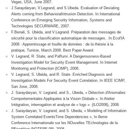
Vegas, USA, June 2007.
J.Saraydaryan, V.Legrand, and S.Ubeda. Evaluation of Deviating
Alerts coming from BehavioralIntrusion Detection. In International
Conference on Emerging Security Information, Systems and
Technologies SECURWARE, 2007.
F.Benali, S. Ubéda, and V.Legrand. Préparation des messages de
sécurité pour la classification automatique de messages.. In Ecol'IA
2008 : Apprentissage et fouille de données : de la théorie à la
pratique, Tunisie, March 2008. Best Paper Award.
V. Legrand, R. State, and Paffumi. A Dangerousness-Based
Investigation Model for Security Event Management. In Internet
Monitoring and Protection (ICIMP), 2008.
V. Legrand, S. Ubéda, and R. State. Enriched Diagnosis and
Investigation Models For Security Event Correlation. In IEEE ICIMP,
San Jose, 2008.
J. Saraydaryan, V. Legrand, and S., Ubeda, « Détection d'Anomalies
Comportementales Appliquées à la Vision Globale ». In Atelier
Intégration, interrogation et analyse de « logs ». (ILO2008), 2008.
J. Saraydaryan, V. Legrand, and S. Ubeda, « Modeling of Information
System Correlated EventsTime Dependencies », In 8eme
Conference Internationale sur les NOuvelles TEchnologies de la
REpartition (NOTERE 08), 2008.