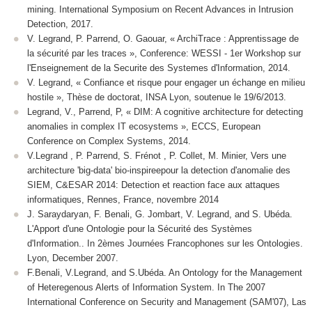
mining. International Symposium on Recent Advances in Intrusion
Detection, 2017.
V. Legrand, P. Parrend, O. Gaouar, « ArchiTrace : Apprentissage de
la sécurité par les traces », Conference: WESSI - 1er Workshop sur
l'Enseignement de la Securite des Systemes d'Information, 2014.
V. Legrand, « Confiance et risque pour engager un échange en milieu
hostile », Thèse de doctorat, INSA Lyon, soutenue le 19/6/2013.
Legrand, V., Parrend, P, « DIM: A cognitive architecture for detecting
anomalies in complex IT ecosystems », ECCS, European
Conference on Complex Systems, 2014.
V.Legrand , P. Parrend, S. Frénot , P. Collet, M. Minier, Vers une
architecture 'big-data' bio-inspireepour la detection d'anomalie des
SIEM, C&ESAR 2014: Detection et reaction face aux attaques
informatiques, Rennes, France, novembre 2014
J. Saraydaryan, F. Benali, G. Jombart, V. Legrand, and S. Ubéda.
L'Apport d'une Ontologie pour la Sécurité des Systèmes
d'Information.. In 2èmes Journées Francophones sur les Ontologies.
Lyon, December 2007.
F.Benali, V.Legrand, and S.Ubéda. An Ontology for the Management
of Heteregenous Alerts of Information System. In The 2007
International Conference on Security and Management (SAM'07), Las