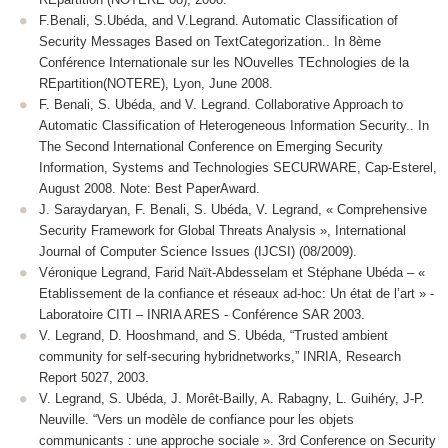
F.Benali, S.Ubéda, and V.Legrand. Automatic Classification of
Security Messages Based on TextCategorization.. In 8ème
Conférence Internationale sur les NOuvelles TEchnologies de la
REpartition(NOTERE), Lyon, June 2008.
F. Benali, S. Ubéda, and V. Legrand. Collaborative Approach to
Automatic Classification of Heterogeneous Information Security.. In
The Second International Conference on Emerging Security
Information, Systems and Technologies SECURWARE, Cap-Esterel,
August 2008. Note: Best PaperAward.
J. Saraydaryan, F. Benali, S. Ubéda, V. Legrand, « Comprehensive
Security Framework for Global Threats Analysis », International
Journal of Computer Science Issues (IJCSI) (08/2009).
Véronique Legrand, Farid Naït-Abdesselam et Stéphane Ubéda – «
Etablissement de la confiance et réseaux ad-hoc: Un état de l’art » -
Laboratoire CITI – INRIA ARES - Conférence SAR 2003.
V. Legrand, D. Hooshmand, and S. Ubéda, “Trusted ambient
community for self-securing hybridnetworks,” INRIA, Research
Report 5027, 2003.
V. Legrand, S. Ubéda, J. Morêt-Bailly, A. Rabagny, L. Guihéry, J-P.
Neuville. “Vers un modèle de confiance pour les objets
communicants : une approche sociale ». 3rd Conference on Security