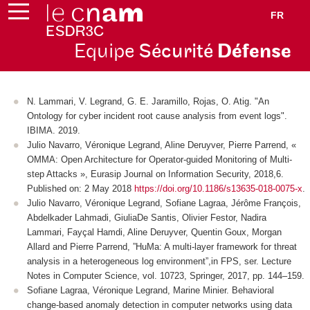
FR
Equipe
Sécurité
Défense
N. Lammari, V. Legrand, G. E. Jaramillo, Rojas, O. Atig. "An
Ontology for cyber incident root cause analysis from event logs".
IBIMA. 2019.
Julio Navarro, Véronique Legrand, Aline Deruyver, Pierre Parrend, «
OMMA: Open Architecture for Operator-guided Monitoring of Multi-
step Attacks », Eurasip Journal on Information Security, 2018,6.
Published on: 2 May 2018
https://doi.org/10.1186/s13635-018-0075-x
.
Julio Navarro, Véronique Legrand, Sofiane Lagraa, Jérôme François,
Abdelkader Lahmadi, GiuliaDe Santis, Olivier Festor, Nadira
Lammari, Fayçal Hamdi, Aline Deruyver, Quentin Goux, Morgan
Allard and Pierre Parrend, ”HuMa: A multi-layer framework for threat
analysis in a heterogeneous log environment”,in FPS, ser. Lecture
Notes in Computer Science, vol. 10723, Springer, 2017, pp. 144–159.
Sofiane Lagraa, Véronique Legrand, Marine Minier. Behavioral
change-based anomaly detection in computer networks using data