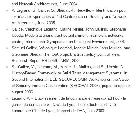
and Network Architectures, June 2004.
V. Legrand, S. Galice, S. Ubéda J-P. Neuville. « Identification pour
les réseaux spontanés ». 4rd Conference on Security and Network
Architectures, June 2005.
Galice, Véronique Legrand, Marine Minier, John Mullins, Stéphane
Ubéda, Modelizationand trust establishment in ambient networks,
poster, International Symposium on Intelligent Environment, 2006.
Samuel Galice, Véronique Legrand, Marine Minier, John Mullins, and
Stéphane Ubéda. The KAA project: a trust policy point of view.
Research Report RR-5959, INRIA, 2006.
S., Galice, V., Legrand, M., Minier, J., Mullins, and S., Ubéda. A
History-Based Framework to Build Trust Management Systems. In
Second International IEEE SECURECOMM Workshop on the Value
of Security through Collaboration (SECOVAL 2006), pages to appear,
august 2006.
Legrand V, « Etablissement de la confiance et réseaux ad hoc - le
germe de confiance », INSA de Lyon, Ecole doctorale EDIIS,
Laboratoire CITI de Lyon, Rapport de DEA, Juin 2003.