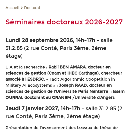
Doctorat
Accueil
Séminaires doctoraux 2026-2027
Lundi 28 septembre 2026, 14h-17h
- salle
31.2.85 (2 rue Conté, Paris 3ème, 2ème
étage)
L'IA et la recherche :
Rabii BEN AMARA
,
docteur en
sciences de gestion (Cnam et IHEC Carthage), chercheur
associé à l'ESDR3C
, « Tacit Algorithmic Coopetition in
Military AI Ecosystems » ;
Joseph RAAD, docteur en
sciences de gestion de l'Université Paris Nanterre
;
Issam
OURRAI, doctorant au GRANEM /Université d'Angers
Jeudi 7 janvier 2027, 14h-17h
- salle 31.2.85 (2
rue Conté, Paris 3ème, 2ème étage)
Présentation de l'avancement des travaux de thèse de