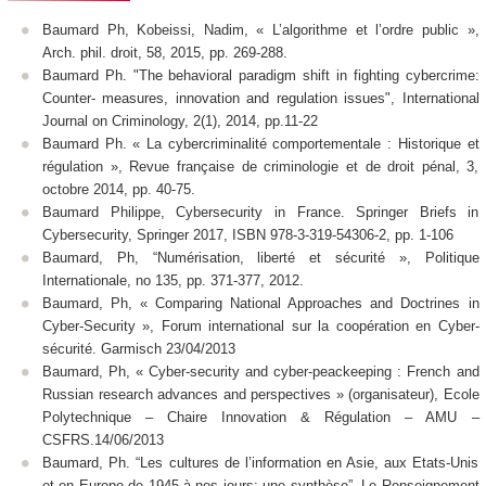
Baumard Ph, Kobeissi, Nadim, « L’algorithme et l’ordre public »,
Arch. phil. droit, 58, 2015, pp. 269-288.
Baumard Ph. "The behavioral paradigm shift in fighting cybercrime:
Counter- measures, innovation and regulation issues", International
Journal on Criminology, 2(1), 2014, pp.11-22
Baumard Ph. « La cybercriminalité comportementale : Historique et
régulation », Revue française de criminologie et de droit pénal, 3,
octobre 2014, pp. 40-75.
Baumard Philippe, Cybersecurity in France. Springer Briefs in
Cybersecurity, Springer 2017, ISBN 978-3-319-54306-2, pp. 1-106
Baumard, Ph, “Numérisation, liberté et sécurité », Politique
Internationale, no 135, pp. 371-377, 2012.
Baumard, Ph, « Comparing National Approaches and Doctrines in
Cyber-Security », Forum international sur la coopération en Cyber-
sécurité. Garmisch 23/04/2013
Baumard, Ph, « Cyber-security and cyber-peackeeping : French and
Russian research advances and perspectives » (organisateur), Ecole
Polytechnique – Chaire Innovation & Régulation – AMU –
CSFRS.14/06/2013
Baumard, Ph. “Les cultures de l’information en Asie, aux Etats-Unis
et en Europe de 1945 à nos jours: une synthèse”, Le Renseignement