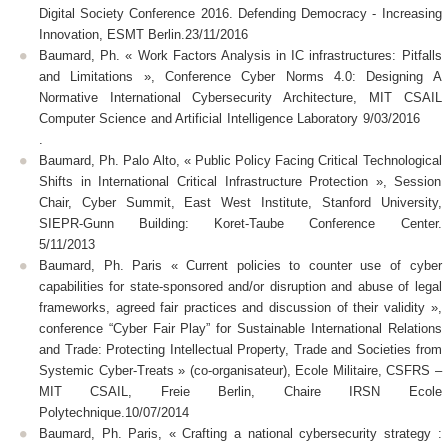
Digital Society Conference 2016. Defending Democracy - Increasing
Innovation, ESMT Berlin.23/11/2016
Baumard, Ph. « Work Factors Analysis in IC infrastructures: Pitfalls
and Limitations », Conference Cyber Norms 4.0: Designing A
Normative International Cybersecurity Architecture, MIT CSAIL
Computer Science and Artificial Intelligence Laboratory 9/03/2016
.
Baumard, Ph. Palo Alto, « Public Policy Facing Critical Technological
Shifts in International Critical Infrastructure Protection », Session
Chair, Cyber Summit, East West Institute, Stanford University,
SIEPR-Gunn Building: Koret-Taube Conference Center.
5/11/2013
Baumard, Ph. Paris « Current policies to counter use of cyber
capabilities for state-sponsored and/or disruption and abuse of legal
frameworks, agreed fair practices and discussion of their validity »,
conference “Cyber Fair Play” for Sustainable International Relations
and Trade: Protecting Intellectual Property, Trade and Societies from
Systemic Cyber-Treats » (co-organisateur), Ecole Militaire, CSFRS –
MIT CSAIL, Freie Berlin, Chaire IRSN Ecole
Polytechnique.10/07/2014
Baumard, Ph. Paris, « Crafting a national cybersecurity strategy :