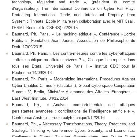
technology, régulation and trade », (président du comité
d’organisation), The International Conference on Cyber Fair Play:
Protecting International Trade and Intellectual Property from
Systemic Threats, Ecole Militaire (en collaboration avec le MIT Csail,
l’ESMT Berlin et le CSFRS).9/2/2015
Baumard, Ph. Paris, « Le hacking éthique », Conférence «L’ordre
Public », Fondation Jean Jaures, Association de Philiosophie du
Droit. 17/09/2015
Baumard, Ph. Paris, « Les contre-mesures contre les cyber-attaques
: affaire publique ou affaires privées ? », Colloque L’entreprise dans
tous ses Etats, Université de Paris I – Institut CDC pour la
Recherche 14/09/2013
Baumard, Ph. Paris, « Modernizing International Procedures Against
Cyber Enabled Crimes » (discutant), Global Cyberspace Cooperation
Summit V, Berlin, Ministère Allemande des Affaires Etrangères –
East West Institute. 04/12/2014
Baumard, Ph., « Analyse comportementale des attaques
persistantes avancées : contributions de l’intelligence artificielle »,
Conférence Aristote – Ecole polytechnique1/12/2016 .
Baumard, Ph., « Necessary Transformations, Theory, Practices, and
Strategic Thinking », Conference Cyber, Security, and Economics:
Challenges to Current Thinking, Presumptions, and Future Cyber