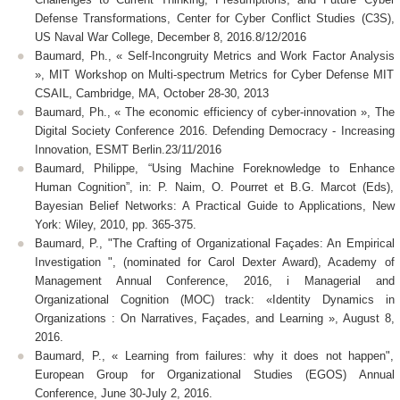
Defense Transformations, Center for Cyber Conflict Studies (C3S),
US Naval War College, December 8, 2016.8/12/2016
Baumard, Ph., « Self-Incongruity Metrics and Work Factor Analysis
», MIT Workshop on Multi-spectrum Metrics for Cyber Defense MIT
CSAIL, Cambridge, MA, October 28-30, 2013
Baumard, Ph., « The economic efficiency of cyber-innovation », The
Digital Society Conference 2016. Defending Democracy - Increasing
Innovation, ESMT Berlin.23/11/2016
Baumard, Philippe, “Using Machine Foreknowledge to Enhance
Human Cognition”, in: P. Naim, O. Pourret et B.G. Marcot (Eds),
Bayesian Belief Networks: A Practical Guide to Applications, New
York: Wiley, 2010, pp. 365-375.
Baumard, P., "The Crafting of Organizational Façades: An Empirical
Investigation ", (nominated for Carol Dexter Award), Academy of
Management Annual Conference, 2016, i Managerial and
Organizational Cognition (MOC) track: «Identity Dynamics in
Organizations : On Narratives, Façades, and Learning », August 8,
2016.
Baumard, P., « Learning from failures: why it does not happen",
European Group for Organizational Studies (EGOS) Annual
Conference, June 30-July 2, 2016.