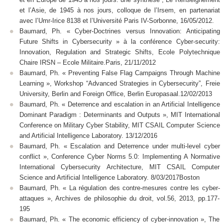
et l’Asie, de 1945 à nos jours, colloque de l’Irsem, en partenariat
avec l’Umr-Irice 8138 et l’Université Paris IV-Sorbonne, 16/05/2012.
Baumard, Ph. « Cyber-Doctrines versus Innovation: Anticipating
Future Shifts in Cybersecurity » à la conférence Cyber-security:
Innovation, Regulation and Strategic Shifts, Ecole Polytechnique
Chaire IRSN – Ecole Militaire.Paris, 21/11/2012
Baumard, Ph. « Preventing False Flag Campaigns Through Machine
Learning », Workshop “Advanced Strategies in Cybersecurity”, Freie
University, Berlin and Foreign Office, Berlin Europasaal.12/02/2013
Baumard, Ph. « Deterrence and escalation in an Artificial Intelligence
Dominant Paradigm : Determinants and Outputs », MIT International
Conference on Military Cyber Stability, MIT CSAIL Computer Science
and Artificial Intelligence Laboratory. 13/12/2016
Baumard, Ph. « Escalation and Deterrence under multi-level cyber
conflict », Conference Cyber Norms 5.0: Implementing A Normative
International Cybersecurity Architecture, MIT CSAIL Computer
Science and Artificial Intelligence Laboratory. 8/03/2017Boston
Baumard, Ph. « La régulation des contre-mesures contre les cyber-
attaques », Archives de philosophie du droit, vol.56, 2013, pp.177-
195
Baumard, Ph. « The economic efficiency of cyber-innovation », The