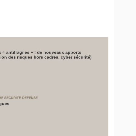
 « antifragiles » : de nouveaux apports
stion des risques hors cadres, cyber sécurité)
HE SÉCURITÉ-DÉFENSE
ogues