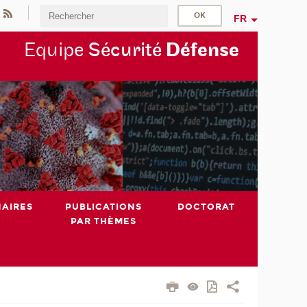
FR
Equipe
Sécurité
Défense
NAIRES
PUBLICATIONS
DOCTORAT
PAR THÈMES