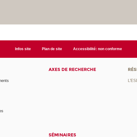
Infos site
Plan de site
Accessibilité: non conforme
AXES DE RECHERCHE
RÉS
nents
L'ES
es
SÉMINAIRES