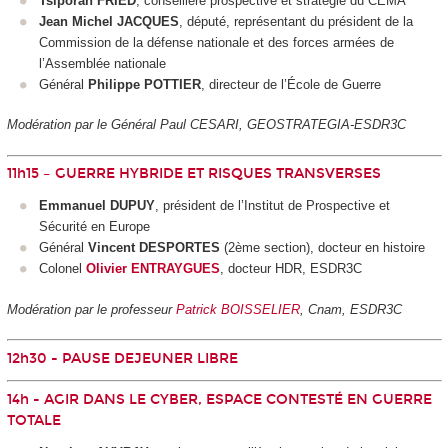
Tsiporah FRIED
, conseillère prospective et stratégie du CEMA
Jean Michel JACQUES
, député, représentant du président de la
Commission de la défense nationale et des forces armées de
l’Assemblée nationale
Général
Philippe POTTIER
, directeur de l’École de Guerre
Modération par le Général Paul CESARI, GEOSTRATEGIA-ESDR3C
11h15 – GUERRE HYBRIDE ET RISQUES TRANSVERSES
Emmanuel DUPUY
, président de l’Institut de Prospective et
Sécurité en Europe
Général
Vincent DESPORTES
(2ème section), docteur en histoire
Colonel
Olivier ENTRAYGUES
, docteur HDR, ESDR3C
Modération par le professeur
Patrick BOISSELIER
, Cnam, ESDR3C
12h30 - PAUSE DEJEUNER LIBRE
14h - AGIR DANS LE CYBER, ESPACE CONTESTÉ EN GUERRE
TOTALE