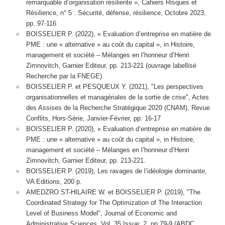
remarquable d’organisation résiliente »,
Cahiers Risques et
Résilience
, n° 5 : Sécurité, défense, résilience, Octobre 2023,
pp. 97-116
BOISSELIER P. (2022), « Evaluation d’entreprise en matière de
PME : une « alternative » au coût du capital », in
Histoire,
management et société – Mélanges en l’honneur d’Henri
Zimnovitch
, Garnier Editeur, pp. 213-221 (
ouvrage labellisé
Recherche par la FNEGE
)
BOISSELIER P. et PESQUEUX Y. (2021), "Les perspectives
organisationnelles et managériales de la sortie de crise", Actes
des Assises de la Recherche Stratégique 2020 (CNAM),
Revue
Conflits
, Hors-Série, Janvier-Février, pp. 16-17
BOISSELIER P. (2020), « Evaluation d’entreprise en matière de
PME : une « alternative » au coût du capital », in Histoire,
management et société – Mélanges en l’honneur d’Henri
Zimnovitch, Garnier Editeur, pp. 213-221.
BOISSELIER P. (2019), Les ravages de l’idéologie dominante,
VA Editions, 200 p.
AMEDZRO ST-HILAIRE W. et BOISSELIER P. (2019), "The
Coordinated Strategy for The Optimization of The Interaction
Level of Business Model", Journal of Economic and
Administrative Sciences, Vol. 35 Issue: 2, pp.79-9 (ABDC