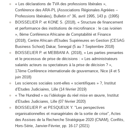
« Les déclarations de TVA des professions libérales »,
Conférence des ARA-PL (Associations Régionales Agréées –
Professions libérales), Bulletin n° 36, avril 1995, 143 p. (1995)
BOISSELIER P. et KONE S. (2018), « Structure de financement
et performance des institutions de microfinance : le cas ivoirien
», 8ème Conférence Africaine de Comptabilité et Finance
(2018), Centre Africain d'Etudes Supérieures en Gestion (CESAG
Business School) Dakar, Senegal (5 au 7 Septembre 2018)
BOISSELIER P. et MEBBANI A. (2018), « Les parties prenantes
et le processus de prise de décisions : « Les administrateurs
salariés acteurs ou spectateurs à la prise de décision ? »,
17ème Conférence internationale de gouvernance, Nice (4 et 5
juin 2018)
Les sciences sociales sont-elles « scientifiques » ?, Institut
d’Etudes Judiciaires, Lille (14 février 2019)
« The Hundred » ou l’idéologie du réel mise en œuvre, Institut
d’Etudes Judiciares, Lille (07 février 2020)
BOISSELIER P. et PESQUEUX Y. "Les perspectives
organisationnelles et managériales de la sortie de crise", Actes
des Assises de la Recherche Stratégique 2020 (CNAM), Conflits,
Hors-Série, Janvier-Février, pp. 16-17 (2021)