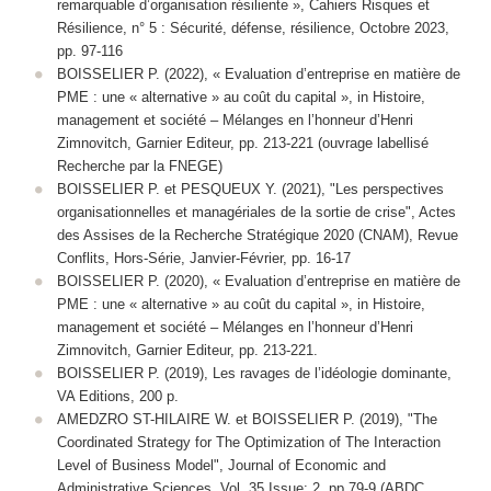
remarquable d’organisation résiliente »,
Cahiers Risques et
Résilience
, n° 5 : Sécurité, défense, résilience, Octobre 2023,
pp. 97-116
BOISSELIER P. (2022), « Evaluation d’entreprise en matière de
PME : une « alternative » au coût du capital », in
Histoire,
management et société – Mélanges en l’honneur d’Henri
Zimnovitch
, Garnier Editeur, pp. 213-221 (
ouvrage labellisé
Recherche par la FNEGE
)
BOISSELIER P. et PESQUEUX Y. (2021), "Les perspectives
organisationnelles et managériales de la sortie de crise", Actes
des Assises de la Recherche Stratégique 2020 (CNAM),
Revue
Conflits
, Hors-Série, Janvier-Février, pp. 16-17
BOISSELIER P. (2020), « Evaluation d’entreprise en matière de
PME : une « alternative » au coût du capital », in Histoire,
management et société – Mélanges en l’honneur d’Henri
Zimnovitch, Garnier Editeur, pp. 213-221.
BOISSELIER P. (2019), Les ravages de l’idéologie dominante,
VA Editions, 200 p.
AMEDZRO ST-HILAIRE W. et BOISSELIER P. (2019), "The
Coordinated Strategy for The Optimization of The Interaction
Level of Business Model", Journal of Economic and
Administrative Sciences, Vol. 35 Issue: 2, pp.79-9 (ABDC