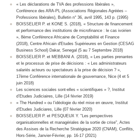
« Les déclarations de TVA des professions libérales »,
Conférence des ARA-PL (Associations Régionales Agréées –
Professions libérales), Bulletin n° 36, avril 1995, 143 p. (1995)
BOISSELIER P. et KONE S. (2018), « Structure de financement
et performance des institutions de microfinance : le cas ivoirien
», 8ème Conférence Africaine de Comptabilité et Finance
(2018), Centre Africain d'Etudes Supérieures en Gestion (CESAG
Business School) Dakar, Senegal (5 au 7 Septembre 2018)
BOISSELIER P. et MEBBANI A. (2018), « Les parties prenantes
et le processus de prise de décisions : « Les administrateurs
salariés acteurs ou spectateurs à la prise de décision ? »,
17ème Conférence internationale de gouvernance, Nice (4 et 5
juin 2018)
Les sciences sociales sont-elles « scientifiques » ?, Institut
d’Etudes Judiciaires, Lille (14 février 2019)
« The Hundred » ou l’idéologie du réel mise en œuvre, Institut
d’Etudes Judiciares, Lille (07 février 2020)
BOISSELIER P. et PESQUEUX Y. "Les perspectives
organisationnelles et managériales de la sortie de crise", Actes
des Assises de la Recherche Stratégique 2020 (CNAM), Conflits,
Hors-Série, Janvier-Février, pp. 16-17 (2021)