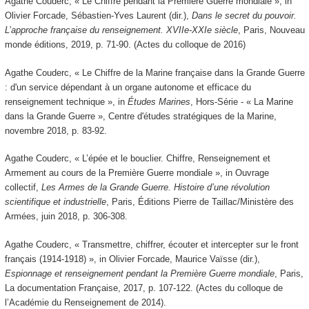
Agathe Couderc, « Le Chiffre pendant la Première Guerre mondiale »,
in
Olivier Forcade, Sébastien-Yves Laurent (dir.),
Dans le secret du pouvoir.
L’approche française du renseignement. XVIIe-XXIe siècle
, Paris, Nouveau
monde éditions, 2019, p. 71-90. (Actes du colloque de 2016)
Agathe Couderc, « Le Chiffre de la Marine française dans la Grande Guerre
: d'un service dépendant à un organe autonome et efficace du
renseignement technique », in
Études Marines
, Hors-Série - « La Marine
dans la Grande Guerre », Centre d'études stratégiques de la Marine,
novembre 2018, p. 83-92.
Agathe Couderc, « L’épée et le bouclier. Chiffre, Renseignement et
Armement au cours de la Première Guerre mondiale »,
in
Ouvrage
collectif,
Les Armes de la Grande Guerre. Histoire d’une révolution
scientifique et industrielle
, Paris, Éditions Pierre de Taillac/Ministère des
Armées, juin 2018, p. 306-308.
Agathe Couderc, « Transmettre, chiffrer, écouter et intercepter sur le front
français (1914-1918) »,
in
Olivier Forcade, Maurice Vaïsse (dir.),
Espionnage et renseignement pendant la Première Guerre mondiale
, Paris,
La documentation Française, 2017, p. 107-122. (Actes du colloque de
l’Académie du Renseignement de 2014).