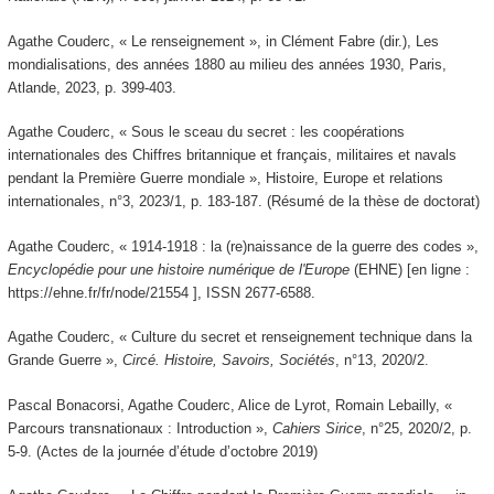
Agathe Couderc, « Le renseignement »,
in
Clément Fabre (dir.),
Les
mondialisations, des années 1880 au milieu des années 1930
, Paris,
Atlande, 2023, p. 399-403.
Agathe Couderc, « Sous le sceau du secret : les coopérations
internationales des Chiffres britannique et français, militaires et navals
pendant la Première Guerre mondiale »,
Histoire, Europe et relations
internationales
, n°3, 2023/1, p. 183-187. (Résumé de la thèse de doctorat)
Agathe Couderc, « 1914-1918 : la (re)naissance de la guerre des codes »,
Encyclopédie pour une histoire numérique de l'Europe
(EHNE) [en ligne :
https://ehne.fr/fr/node/21554 ], ISSN 2677-6588.
Agathe Couderc, « Culture du secret et renseignement technique dans la
Grande Guerre »,
Circé. Histoire, Savoirs, Sociétés
, n°13, 2020/2.
Pascal Bonacorsi, Agathe Couderc, Alice de Lyrot, Romain Lebailly, «
Parcours transnationaux : Introduction »,
Cahiers Sirice
, n°25, 2020/2, p.
5-9. (Actes de la journée d’étude d’octobre 2019)