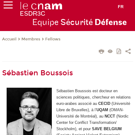
FR
Equipe
Sécurité
Défense
Membres
Fellows
Accueil
Sébastien Boussois
Sébastien Boussois est docteur en
sciences politiques, chercheur en relations
euro-arabes associé au
CECID
(Université
Libre de Bruxelles), à l’
UQAM
(OMAN-
Université de Montréal), au
NCCT
(Nordic
Center for Conflict Transformation/
Stockholm), et pour
SAVE BELGIUM