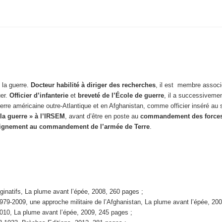
e la guerre.
Docteur habilité à diriger des recherches
, il est membre associ
uer.
Officier d’infanterie
et
breveté de l’École de guerre
, il a successiveme
e terre américaine outre-Atlantique et en Afghanistan, comme officier inséré
la guerre » à l’IRSEM
, avant d’être en poste au
commandement des forces 
seignement au commandement de l’armée de Terre
.
ginatifs, La plume avant l’épée, 2008, 260 pages ;
1979-2009, une approche militaire de l’Afghanistan, La plume avant l’épée, 20
 2010, La plume avant l’épée, 2009, 245 pages ;