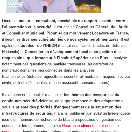
Linou est
auteur
et
consultant, spécialiste du rapport essentiel entre
l'alimentation et la sécurité.
Il est ancien
Conseiller Général de l'Aude
et
Conseiller Municipal
.
Pionnier du mouvement Locavore en France,
il décrit les
diverses vulnérabilités de nos systèmes alimentaires
.
Il est
également
auditeur de l’IHEDN
(Institut des Hautes Etudes de Défense
Nationale) et
Conseiller en développement local et en gestion des
risques ainsi que
formateur à l’Institut Supérieur des Elus.
Il analyse
notamment ces questions de manière transverse, au carrefour de
nombreux domaines peu connectés dans les analyses
traditionnelles (défense, agriculture, sécurité, alimentation, risques, société
civile, collectivités locales, monde associatif, consommateurs).
Il s’attache en particulier à articuler,
les thèmes des ressources
, du
continuum sécurité-défense
, de la
gouvernance et des adaptations
,
sous le
prisme des priorités d’engagement et de la saturation des
infrastructures de sécurités
. Il a ainsi publié en juin 2019 un livre-enquête
issu d’un mémoire de recherche de Mastère spécialisé en gestion des
risques sur les territoires, intitulé
« Résilience alimentaire et sécurité
nationale »
, lauréat du prix « Information préventive et résilience des