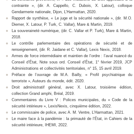
contrainte », (dir. A. Cappello, C. Dubois, X. Latour), colloque
Gendarmerie nationale, Dijon, L’Harmattan, 2020.
Rapport de synthèse,
« Le juge et la sécurité nationale », (dir.
M.O.
Diemer, X. Latour, P. Turk, C. Vallar), Mare & Martin, 2019.
La souveraineté numérique
, (dir. C. Vallar et P. Turk), Mare & Martin,
2018.
Le contrôle parlementaire des opérations de sécurité et de
renseignement, (
dir. R. Jaidane et C. Vallar), Lexis Nexis, 2018.
A
rmes de force intermédiaire et maintien de l’ordre : l’aval nuancé du
Conseil d’État,
Note sous ord. Conseil d’État, 1° février 2019, JCP
Administrations et collectivités territoriales, n° 15, 15 avril 2019.
Préface de l’ouvrage de M.A. Bailly,
« Profil psychiatrique du
terroriste »,
Auteurs du monde, édit. 2020.
Droit administratif général
, avec X. Latour, troisième édition,
collection Grand amphi, Bréal, 2019.
Commentaires du
Livre V : Polices municipales, du « Code de la
sécurité intérieure »,
LexisNexis, cinquième édition, 2022.
Le commissaire de police,
avec A. M. Ventre, L’Harmattan, 2021.
Le maire face à la pandémie : la primauté de l’État,
in Cahiers de la
sécurité intérieure, IHEMI, 2022.