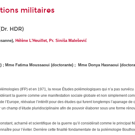
ions militaires
(Dr. HDR)
usanne),
Hélène L'Heuillet,
Pr. Siniša Malešević
 ; Mme Fatima Moussaoui (doctorante) ; Mme Donya Hasnaoui (doctorante
olémologies (IFP) et en 1971, la revue
Études polémologiques
qui n’a pas survécu 
nsidérant la guerre comme une manifestation sociale globale et non simplement com
 de l’Europe, réévalue l’intérêt pour des études qui furent longtemps l’apanage de
er un champ d’étude pluridisciplinaire afin de pouvoir élaborer sous une forme rén
stant, acharné et scientifique de la guerre qu’il considérait comme le principal flé
naître pour l’éviter. Derrière cette finalité fondamentale de la polémologie Boutho