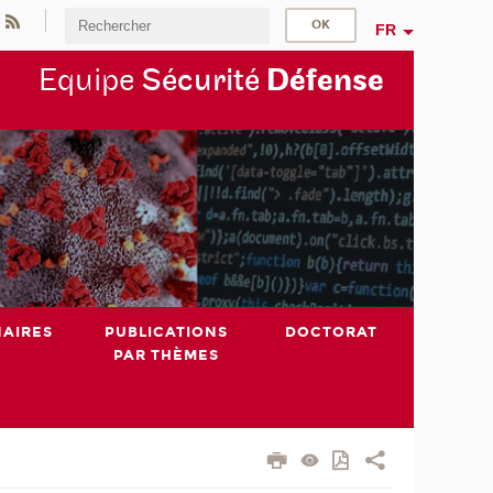
FR
Equipe
Sécurité
Défense
NAIRES
PUBLICATIONS
DOCTORAT
PAR THÈMES