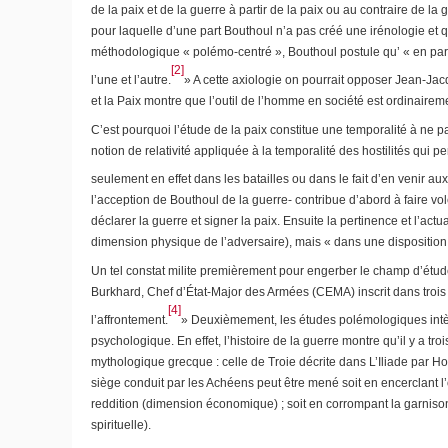
de la paix et de la guerre à partir de la paix ou au contraire de l
pour laquelle d’une part Bouthoul n’a pas créé une irénologie et qu
méthodologique « polémo-centré », Bouthoul postule qu’ «
en par
[2]
l’une et l’autre
.
» A cette axiologie on pourrait opposer Jean-
et la Paix
montre que l’outil de l’homme en société est ordinairem
C’est pourquoi l’étude de la paix constitue une temporalité à ne p
notion de relativité appliquée à la temporalité des hostilités qui
seulement en effet dans les batailles ou dans le fait d’en venir a
l’acception de Bouthoul de la guerre- contribue d’abord à faire vole
déclarer la guerre et signer la paix. Ensuite la pertinence et l’ac
dimension physique de l’adversaire), mais « dans une disposition 
Un tel constat milite premièrement pour engerber le champ d’étud
Burkhard, Chef d’État-Major des Armées (CEMA) inscrit dans trois 
[4]
l’affrontement.
» Deuxièmement, les études polémologiques intègre
psychologique. En effet, l’histoire de la guerre montre qu’il y a t
mythologique grecque : celle de Troie décrite dans L’Iliade par Hom
siège conduit par les Achéens peut être mené soit en encerclant l’o
reddition (dimension économique) ; soit en corrompant la garnison,
spirituelle).