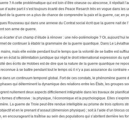
a guerre ? A cette problématique qui est loin d’être oiseuse ou absconse, il répétait
e d’autre part il s’est toujours écarté des
Peace Resarch
très en vogue dans les un
tant de la guerre on a plus de chance de comprendre la paix et la guerre, car, en p
Jacques Rousseau qui dans une annexe du
Contrat social
écrit que la guerre nait de
ent son arme de guerre.
as écarter d’un champ d’étude à rénover : une néo-polémologie ? Or, aujourd’hui le t
 permet de continuer à établir la grammaire de la guerre quantique. Dans Le Léviatha
ux mains, mais elle existe pendant tout le temps que la volonté de se battre est suf
r en éclat la délimitation juridique qui régit le droit international expression du sy
tualité des écrits de Hobbes est de dire que la nature de la guerre quantique ne repo
reconnue à se battre pendant tout le temps où il n’y a pas assurance du contraire »
e dans un continuum temporel global. Fort de ces constats, le phénomène guerre de
phases qui déterminent la dynamique des relations entre les États, les groupes soci
nt nullement deux aspects difficilement intégrable dans les travaux de planificatio
rois formes d’offensive : la physique, l’économique et la psychologique. Elles s’exp
ère. La guerre de Troie peut être rendue intelligible au prisme de trois options str
bjectif et en le prenant d’assaut (dimension physique) ; soit à l’aide d’un blocus co
 en encourageant la traîtrise au sein des populations qui s’abritent derrière les fo