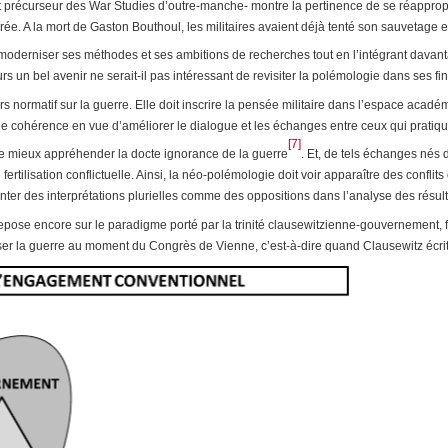
et précurseur des War Studies d’outre-manche- montre la pertinence de se réappropr
rée. A la mort de Gaston Bouthoul, les militaires avaient déjà tenté son sauvetage e
de moderniser ses méthodes et ses ambitions de recherches tout en l’intégrant davan
jours un bel avenir ne serait-il pas intéressant de revisiter la polémologie dans ses
 normatif sur la guerre. Elle doit inscrire la pensée militaire dans l’espace acadé
e cohérence en vue d’améliorer le dialogue et les échanges entre ceux qui pratique 
[7]
t de mieux appréhender la docte ignorance de la guerre
. Et, de tels échanges nés 
fertilisation conflictuelle. Ainsi, la néo-polémologie doit voir apparaître des confl
r des interprétations plurielles comme des oppositions dans l’analyse des résult
 repose encore sur le paradigme porté par la trinité clausewitzienne-gouvernement
alyser la guerre au moment du Congrès de Vienne, c’est-à-dire quand Clausewitz écri