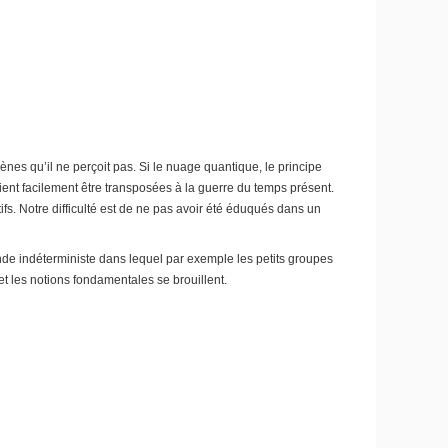
nes qu’il ne perçoit pas. Si le nuage quantique, le principe
aient facilement être transposées à la guerre du temps présent.
s. Notre difficulté est de ne pas avoir été éduqués dans un
onde indéterministe dans lequel par exemple les petits groupes
et les notions fondamentales se brouillent.