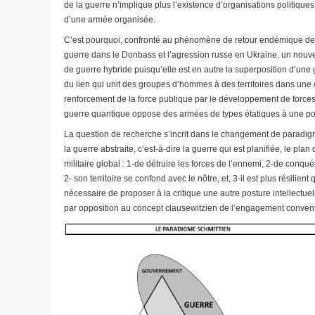
de la guerre n’implique plus l’existence d’organisations politiques
d’une armée organisée.
C’est pourquoi, confronté au phénomène de retour endémique de la
guerre dans le Donbass et l’agression russe en Ukraine, un nouveau 
de guerre hybride puisqu’elle est en autre la superposition d’une 
du lien qui unit des groupes d’hommes à des territoires dans une c
renforcement de la force publique par le développement de forces
guerre quantique oppose des armées de types étatiques à une poig
La question de recherche s’incrit dans le changement de paradigme
la guerre abstraite, c’est-à-dire la guerre qui est planifiée, le pla
militaire global : 1-de détruire les forces de l’ennemi, 2-de conqué
2- son territoire se confond avec le nôtre, et, 3-il est plus résili
nécessaire de proposer à la critique une autre posture intellectuell
par opposition au concept clausewitzien de l’engagement conventi