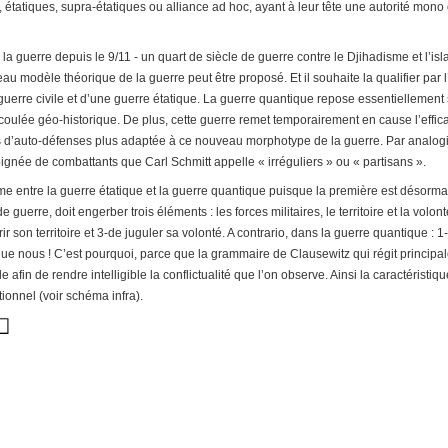
, étatiques, supra-étatiques ou alliance ad hoc, ayant à leur tête une autorité mono
 guerre depuis le 9/11 - un quart de siècle de guerre contre le Djihadisme et l’
modèle théorique de la guerre peut être proposé. Et il souhaite la qualifier par l’a
guerre civile et d’une guerre étatique. La guerre quantique repose essentiellement 
oulée géo-historique. De plus, cette guerre remet temporairement en cause l’efficaci
 d’auto-défenses plus adaptée à ce nouveau morphotype de la guerre. Par analogie à
née de combattants que Carl Schmitt appelle « irréguliers » ou « partisans ».
 entre la guerre étatique et la guerre quantique puisque la première est désormais
n de guerre, doit engerber trois éléments : les forces militaires, le territoire et la 
rir son territoire et 3-de juguler sa volonté. A contrario, dans la guerre quantique 
ent que nous ! C’est pourquoi, parce que la grammaire de Clausewitz qui régit principa
e afin de rendre intelligible la conflictualité que l’on observe. Ainsi la caractéris
onnel (voir schéma infra).