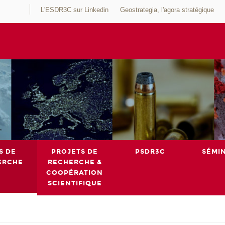
L'ESDR3C sur Linkedin
Geostrategia, l'agora stratégique
S DE
PROJETS DE
PSDR3C
SÉMI
ERCHE
RECHERCHE &
COOPÉRATION
SCIENTIFIQUE