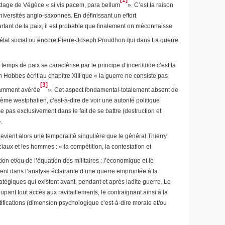
 l’adage de Végèce «
si vis pacem, para bellum
». C’est la raison
iversités anglo-saxonnes. En définissant un effort
artant de la paix, il est probable que finalement on méconnaisse
 l’état social ou encore Pierre-Joseph Proudhon qui dans
La guerre
emps de paix se caractérise par le principe d’incertitude c’est la
n Hobbes écrit au chapitre XIII que « la guerre ne consiste pas
[3]
fisamment avérée
». Cet aspect fondamental-totalement absent de
stème westphalien, c’est-à-dire de voir une autorité politique
se pas exclusivement dans le fait de se battre (destruction et
.
vient alors une temporalité singulière que le général Thierry
aux et les hommes : « la compétition, la contestation et
n et/ou de l’équation des militaires : l’économique et le
riment dans l’analyse éclairante d’une guerre empruntée à la
atégiques qui existent avant, pendant et après ladite guerre. Le
upant tout accès aux ravitaillements, le contraignant ainsi à la
rtifications (dimension psychologique c’est-à-dire morale et/ou