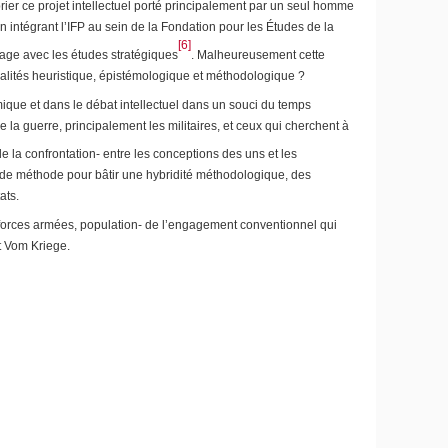
ier ce projet intellectuel porté principalement par un seul homme
n intégrant l’IFP au sein de la Fondation pour les Études de la
[6]
tage avec les études stratégiques
. Malheureusement cette
 finalités heuristique, épistémologique et méthodologique ?
mique et dans le débat intellectuel dans un souci du temps
la guerre, principalement les militaires, et ceux qui cherchent à
de la confrontation- entre les conceptions des uns et les
its de méthode pour bâtir une hybridité méthodologique, des
ats.
, forces armées, population- de l’engagement conventionnel qui
t
Vom Kriege.