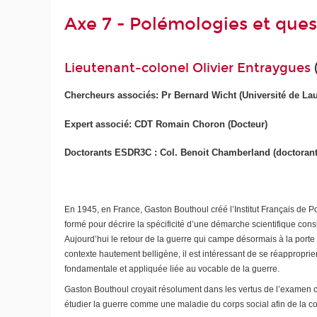
Axe 7 - Polémologies et quest
Lieutenant-colonel
Olivier Entraygues
Chercheurs associés: Pr Bernard Wicht (Université de La
Expert associé: CDT Romain Choron (Docteur)
Doctorants ESDR3C : Col. Benoit Chamberland (doctorant)
En 1945, en France, Gaston Bouthoul créé l’Institut Français de P
formé pour décrire la spécificité d’une démarche scientifique co
Aujourd’hui le retour de la guerre qui campe désormais à la porte
contexte hautement belligène, il est intéressant de se réappropri
fondamentale et appliquée liée au vocable de la guerre.
Gaston Bouthoul croyait résolument dans les vertus de l’examen con
étudier la guerre comme une maladie du corps social afin de la con