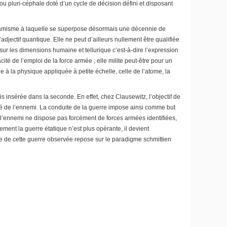
 ou pluri-céphale doté d’un cycle de décision défini et disposant
islamisme à laquelle se superpose désormais une décennie de
djectif quantique. Elle ne peut d’ailleurs nullement être qualifiée
sur les dimensions humaine et tellurique c’est-à-dire l’expression
té de l’emploi de la force armée ; elle milite peut-être pour un
 la physique appliquée à petite échelle, celle de l’atome, la
 insérée dans la seconde. En effet, chez Clausewitz, l’objectif de
volonté de l’ennemi. La conduite de la guerre impose ainsi comme but
: 1-l’ennemi ne dispose pas forcément de forces armées identifiées,
lement la guerre étatique n’est plus opérante, il devient
tique de cette guerre observée repose sur le paradigme schmittien