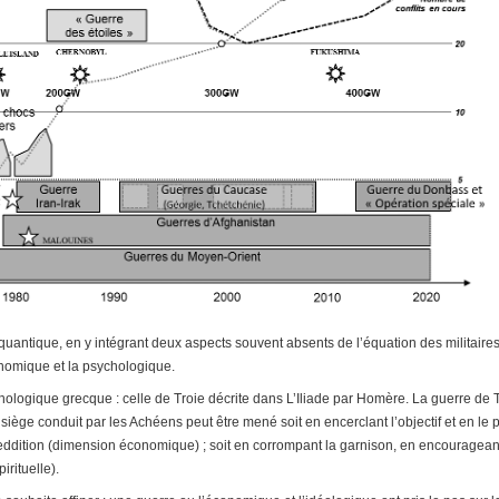
 quantique, en y intégrant deux aspects souvent absents de l’équation des militaires 
conomique et la psychologique.
logique grecque : celle de Troie décrite dans L’Iliade par Homère. La guerre de Tro
 siège conduit par les Achéens peut être mené soit en encerclant l’objectif et en le 
reddition (dimension économique) ; soit en corrompant la garnison, en encourageant l
irituelle).