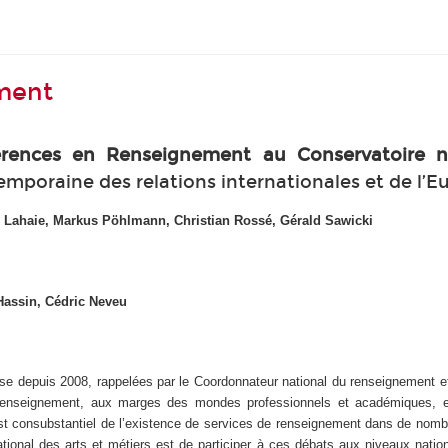
ement
érences en Renseignement au Conservatoire na
emporaine des relations internationales et de l’E
r Lahaie, Markus Pöhlmann, Christian Rossé, Gérald Sawicki
 Hassin, Cédric Neveu
e depuis 2008, rappelées par le Coordonnateur national du renseignement et 
le renseignement, aux marges des mondes professionnels et académiques, 
st consubstantiel de l’existence de services de renseignement dans de nomb
onal des arts et métiers est de participer à ces débats aux niveaux nation