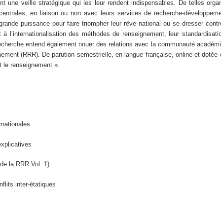
t une veille stratégique qui les leur rendent indispensables. De telles organ
 centrales, en liaison ou non avec leurs services de recherche-développem
e grande puissance pour faire triompher leur rêve national ou se dresser con
 l’internationalisation des méthodes de renseignement, leur standardisation,
 recherche entend également nouer des relations avec la communauté académ
ment (RRR). De parution semestrielle, en langue française, online et dotée d
t le renseignement ».
rnationales
xplicatives
de la RRR Vol. 1)
lits inter-étatiques