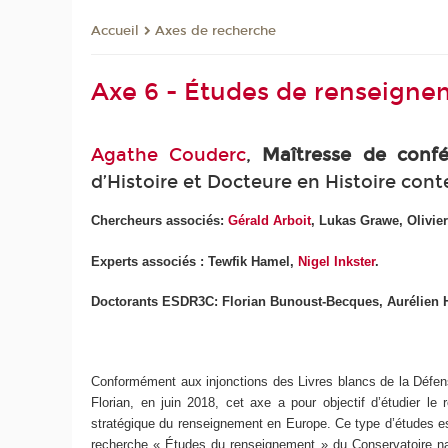
Axes de recherche
Accueil
Axe 6 - Études de renseign
Agathe Couderc
,
Maîtresse de conf
d’Histoire et Docteure en Histoire cont
Chercheurs associés:
Gérald Arboit
, Lukas Grawe, Olivie
Experts associés : Tewfik Hamel,
Nigel Inkster
.
Doctorants ESDR3C:
Florian Bunoust-Becques
, Aurélien
Conformément aux injonctions des Livres blancs de la Défens
Florian, en juin 2018, cet axe a pour objectif d’étudier 
stratégique du renseignement en Europe. Ce type d’études e
recherche « Études du renseignement » du Conservatoire nati