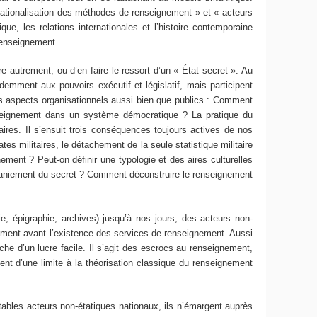
rnationalisation des méthodes de renseignement » et « acteurs
ue, les relations internationales et l’histoire contemporaine
renseignement.
e autrement, ou d’en faire le ressort d’un « État secret ». Au
emment aux pouvoirs exécutif et législatif, mais participent
rs aspects organisationnels aussi bien que publics : Comment
seignement dans un système démocratique ? La pratique du
res. Il s’ensuit trois conséquences toujours actives de nos
tes militaires, le détachement de la seule statistique militaire
gnement ? Peut-on définir une typologie et des aires culturelles
u maniement du secret ? Comment déconstruire le renseignement
e, épigraphie, archives) jusqu’à nos jours, des acteurs non-
ièrement avant l’existence des services de renseignement. Aussi
rche d’un lucre facile. Il s’agit des escrocs au renseignement,
ement d’une limite à la théorisation classique du renseignement
tables acteurs non-étatiques nationaux, ils n’émargent auprès