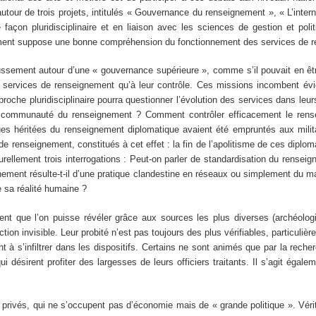
tour de trois projets, intitulés « Gouvernance du renseignement », « L’inte
açon pluridisciplinaire et en liaison avec les sciences de gestion et politiq
ement suppose une bonne compréhension du fonctionnement des services de 
aussement autour d’une « gouvernance supérieure », comme s’il pouvait en êtr
es services de renseignement qu’à leur contrôle. Ces missions incombent évid
che pluridisciplinaire pourra questionner l’évolution des services dans leu
e communauté du renseignement ? Comment contrôler efficacement le ren
s héritées du renseignement diplomatique avaient été empruntés aux militai
de renseignement, constitués à cet effet : la fin de l’apolitisme de ces diploma
aturellement trois interrogations : Peut-on parler de standardisation du rensei
ignement résulte-t-il d’une pratique clandestine en réseaux ou simplement d
re sa réalité humaine ?
nt que l’on puisse révéler grâce aux sources les plus diverses (archéologi
ction invisible. Leur probité n’est pas toujours des plus vérifiables, particul
 à s’infiltrer dans les dispositifs. Certains ne sont animés que par la reche
ui désirent profiter des largesses de leurs officiers traitants. Il s’agit égal
 privés, qui ne s’occupent pas d’économie mais de « grande politique ». Véri