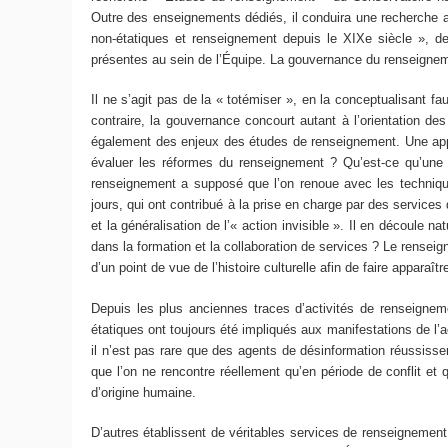
Outre des enseignements dédiés, il conduira une recherche au
non-étatiques et renseignement depuis le XIXe siècle », de f
présentes au sein de l’Équipe. La gouvernance du renseign
Il ne s’agit pas de la « totémiser », en la conceptualisant f
contraire, la gouvernance concourt autant à l’orientation d
également des enjeux des études de renseignement. Une appro
évaluer les réformes du renseignement ? Qu’est-ce qu’un
renseignement a supposé que l’on renoue avec les technique
jours, qui ont contribué à la prise en charge par des services 
et la généralisation de l’« action invisible ». Il en découle n
dans la formation et la collaboration de services ? Le rense
d’un point de vue de l’histoire culturelle afin de faire apparaît
Depuis les plus anciennes traces d’activités de renseigneme
étatiques ont toujours été impliqués aux manifestations de l’a
il n’est pas rare que des agents de désinformation réussissent
que l’on ne rencontre réellement qu’en période de conflit et q
d’origine humaine.
D’autres établissent de véritables services de renseignement