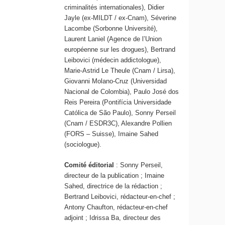
criminalités internationales), Didier
Jayle (ex-MILDT / ex-Cnam), Séverine
Lacombe (Sorbonne Université),
Laurent Laniel (Agence de l’Union
européenne sur les drogues), Bertrand
Leibovici (médecin addictologue),
Marie-Astrid Le Theule (Cnam / Lirsa),
Giovanni Molano-Cruz (Universidad
Nacional de Colombia), Paulo José dos
Reis Pereira (Pontifícia Universidade
Católica de São Paulo), Sonny Perseil
(Cnam / ESDR3C), Alexandre Pollien
(FORS – Suisse), Imaine Sahed
(sociologue).
Comité éditorial
: Sonny Perseil,
directeur de la publication ; Imaine
Sahed, directrice de la rédaction ;
Bertrand Leibovici, rédacteur-en-chef ;
Antony Chaufton, rédacteur-en-chef
adjoint ; Idrissa Ba, directeur des