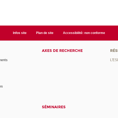
Infos site
Plan de site
Accessibilité: non conforme
AXES DE RECHERCHE
RÉS
nents
L'ES
es
SÉMINAIRES