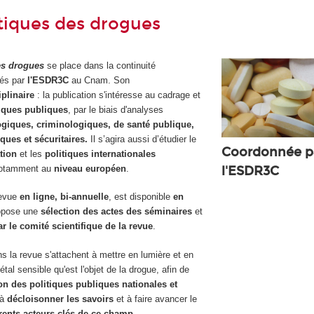
tiques des drogues
es drogues
se place dans la continuité
sés par
l'ESDR3C
au Cnam. Son
iplinaire
: la publication
s'intéresse au cadrage et
tiques publiques
, par le biais d'analyses
ogiques, criminologiques, de santé publique,
ques et sécuritaires.
Il s’agira aussi d’étudier le
Coordonnée p
tion
et les
politiques internationales
l'
ESDR3C
 notamment au
niveau européen
.
revue
en ligne, bi-annuelle
, est disponible
en
opose une
sélection des actes des séminaires
et
ar le comité scientifique de la revue
.
s la revue s'attachent à mettre en lumière et en
étal sensible qu'est l'objet de la drogue, afin de
on des politiques publiques nationales et
 à
décloisonner les savoirs
et à faire avancer le
érents
acteurs clés de ce champ
.