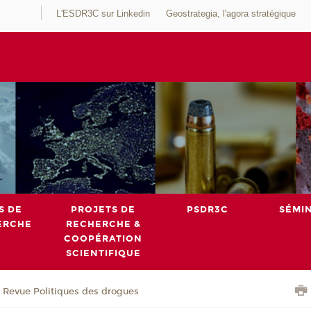
L'ESDR3C sur Linkedin
Geostrategia, l'agora stratégique
S DE
PROJETS DE
PSDR3C
SÉMI
ERCHE
RECHERCHE &
COOPÉRATION
SCIENTIFIQUE
Revue Politiques des drogues