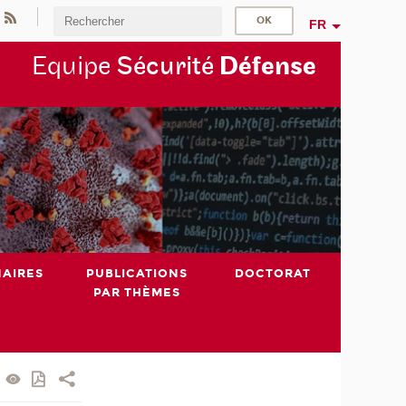
FR
Equipe
Sécurité
Défense
NAIRES
PUBLICATIONS
DOCTORAT
PAR THÈMES