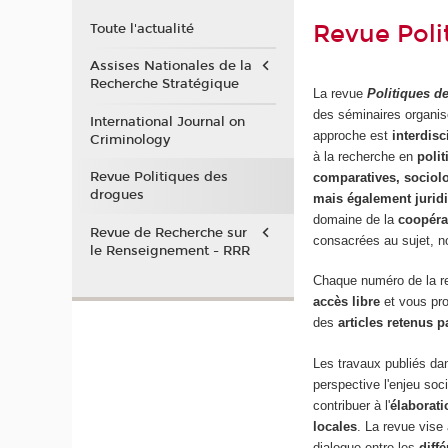
Revue Poli
Toute l'actualité
Assises Nationales de la
Recherche Stratégique
La revue
Politiques d
des séminaires organi
International Journal on
approche est
interdisc
Criminology
à la recherche en
poli
Revue Politiques des
comparatives, sociol
drogues
mais également juridi
domaine de la
coopéra
Revue de Recherche sur
consacrées au sujet,
le Renseignement - RRR
Chaque numéro de la 
accès libre
et vous pr
des
articles retenus p
Les travaux publiés dan
perspective l'enjeu soci
contribuer à l'
élaborati
locales
. La revue vise
dialogue entre les
diff