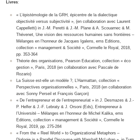
Livres
:
« L’épistémologie de la GRH, épicentre de la dialectique
objectivité versus subjectivité », (en collaboration avec Laurent
Cappelletti) in J.-M. Peretti & J.-M. Plane & A. Scouarnec & M.
Thévenet, Une vision des ressources humaines sans frontières –
Mélanges en l’honneur de Jacques Igalens, ems Editions,
collection « management & Société », Cormelle le Royal, 2018,
pp. 353-364
Théorie des organisations, Pearson Education, collection « éco
gestion », Paris, 2018 (en collaboration avec Pascale de
Rozario)
La Suisse est-elle un modèle ?, L’Harmattan, collection «
Perspectives organisationnelles », Paris, 2018 (en collaboration
avec Sonny Perseil et François Garçon)
« De l’entrepreneur et de l’entrepreneuriat » in J. Desmazes & J.-
P. Helfer & J.-F. Lebraty & J. Orsoni (Eds), Entrepreneur à
l’Université – Mélanges en l’honneur de Michel Kalika, ems
Editions, collection « management & Société », Cormelle le
Royal, 2019, pp. 275-284
« From the « Reel World » to Organizational Metaphors –
Dialogie in a Parallel Discourse with Marshall McLuhan », in Turn