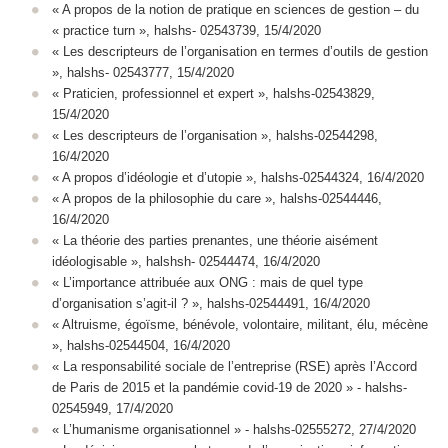
« A propos de la notion de pratique en sciences de gestion – du
« practice turn », halshs- 02543739, 15/4/2020
« Les descripteurs de l’organisation en termes d’outils de gestion
», halshs- 02543777, 15/4/2020
« Praticien, professionnel et expert », halshs-02543829,
15/4/2020
« Les descripteurs de l’organisation », halshs-02544298,
16/4/2020
« A propos d’idéologie et d’utopie », halshs-02544324, 16/4/2020
« A propos de la philosophie du care », halshs-02544446,
16/4/2020
« La théorie des parties prenantes, une théorie aisément
idéologisable », halshsh- 02544474, 16/4/2020
« L’importance attribuée aux ONG : mais de quel type
d’organisation s’agit-il ? », halshs-02544491, 16/4/2020
« Altruisme, égoïsme, bénévole, volontaire, militant, élu, mécène
», halshs-02544504, 16/4/2020
« La responsabilité sociale de l’entreprise (RSE) après l’Accord
de Paris de 2015 et la pandémie covid-19 de 2020 » - halshs-
02545949, 17/4/2020
« L’humanisme organisationnel » - halshs-02555272, 27/4/2020