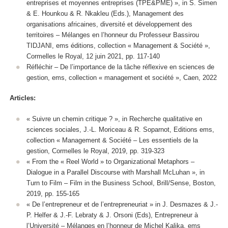
entreprises et moyennes entreprises (TPE&PME) », in S. Simen
& E. Hounkou & R. Nkakleu (Eds.), Management des
organisations africaines, diversité et développement des
territoires – Mélanges en l’honneur du Professeur Bassirou
TIDJANI, ems éditions, collection « Management & Société »,
Cormelles le Royal, 12 juin 2021, pp. 117-140
Réfléchir – De l’importance de la tâche réflexive en sciences de
gestion, ems, collection « management et société », Caen, 2022
Articles:
« Suivre un chemin critique ? »,
in Recherche qualitative en
sciences sociales
, J.-L. Moriceau & R. Soparnot, Editions ems,
collection « Management & Société – Les essentiels de la
gestion, Cormelles le Royal, 2019, pp. 319-323
« From the « Reel World » to Organizational Metaphors –
Dialogue in a Parallel Discourse with Marshall McLuhan »,
in
Turn to Film – Film in the Business School
, Brill/Sense, Boston,
2019, pp. 155-165
« De l’entrepreneur et de l’entrepreneuriat »
in
J. Desmazes & J.-
P. Helfer & J.-F. Lebraty & J. Orsoni (Eds),
Entrepreneur à
l’Université – Mélanges en l’honneur de Michel Kalika
, ems